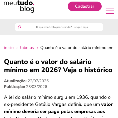
Cadastrar
Cadastrar
meutudo
início
tabelas
Quanto é o valor do salário mínimo em 2
guia do trabalhador
Quanto é o valor do salário
finanças
mínimo em 2026? Veja o histórico
Atualização:
22/07/2026
benefícios
Publicação:
23/03/2026
crédito fácil
A lei do salário mínimo surgiu em 1936, quando o
ex-presidente Getúlio Vargas definiu que um
valor
últimas notícias
mínimo deveria ser pago pelas empresas aos