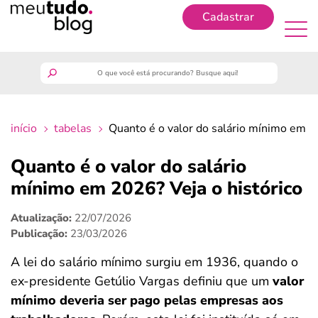
Cadastrar
Cadastrar
meutudo
início
tabelas
Quanto é o valor do salário mínimo em 2
guia do trabalhador
Quanto é o valor do salário
finanças
mínimo em 2026? Veja o histórico
Atualização:
22/07/2026
benefícios
Publicação:
23/03/2026
crédito fácil
A lei do salário mínimo surgiu em 1936, quando o
ex-presidente Getúlio Vargas definiu que um
valor
últimas notícias
mínimo deveria ser pago pelas empresas aos