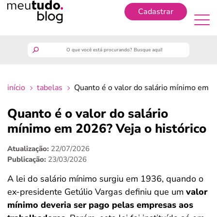
Cadastrar
Cadastrar
meutudo
início
tabelas
Quanto é o valor do salário mínimo em 2
guia do trabalhador
Quanto é o valor do salário
finanças
mínimo em 2026? Veja o histórico
Atualização:
22/07/2026
benefícios
Publicação:
23/03/2026
crédito fácil
A lei do salário mínimo surgiu em 1936, quando o
ex-presidente Getúlio Vargas definiu que um
valor
últimas notícias
mínimo deveria ser pago pelas empresas aos