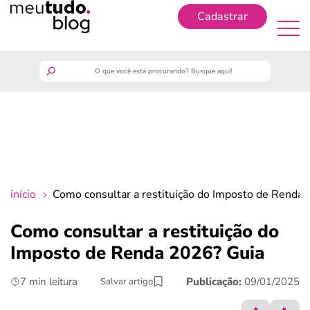
Cadastrar
Cadastrar
meutudo
guia do trabalhador
finanças
início
Como consultar a restituição do Imposto de Renda
benefícios
Como consultar a restituição do
Imposto de Renda 2026? Guia
crédito fácil
7 min leitura
Publicação:
09/01/2025
Salvar artigo
últimas notícias