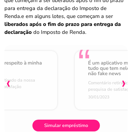
que começam a ser liberados após o fim do prazo
para entrega da declaração do Imposto de
Renda.e em alguns lotes, que começam a ser
liberados após o fim do prazo para entrega da
declaração
do Imposto de Renda.
o respeito à minha
É um aplicativo mu
de
tudo que tem nele 
não fake news
‹
›
retirado da nossa
Comentário retirado 
 satisfação
pesquisa de satisfaçã
30/01/2023
Simular empréstimo