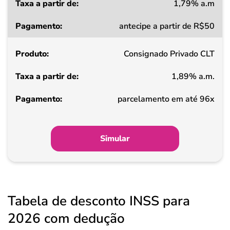
1,79% a.m
Taxa
antecipe a partir de R$50
a
partir
Consignado Privado CLT
de
1,89% a.m.
Pagamento
parcelamento em até 96x
Simular
Tabela de desconto INSS para
2026 com dedução