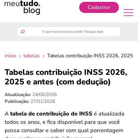
Cadastrar
Cadastrar
meutudo
início
tabelas
Tabelas contribuição INSS 2026, 2025 e
guia do trabalhador
Tabelas contribuição INSS 2026,
finanças
2025 e antes (com dedução)
Atualização:
24/06/2026
benefícios
Publicação:
27/01/2026
crédito fácil
A
tabela de
contribuição do INSS
é atualizada
todos os anos, e fica disponível para que você
últimas notícias
possa consultar e saber com qual porcentagem