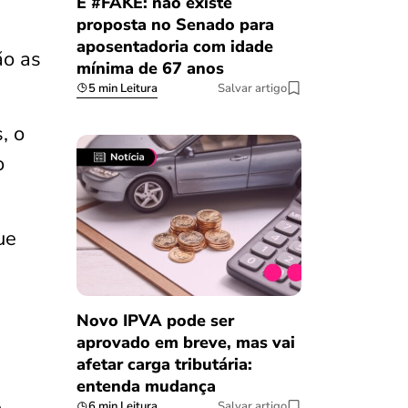
É #FAKE: não existe
proposta no Senado para
aposentadoria com idade
ão as
mínima de 67 anos
5 min Leitura
Salvar artigo
, o
o
ue
Novo IPVA pode ser
aprovado em breve, mas vai
afetar carga tributária:
entenda mudança
6 min Leitura
Salvar artigo