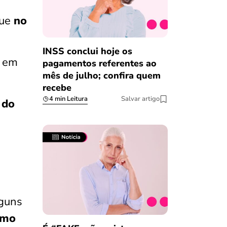
que
no
INSS conclui hoje os
o em
pagamentos referentes ao
mês de julho; confira quem
recebe
4 min Leitura
Salvar artigo
 do
lguns
imo