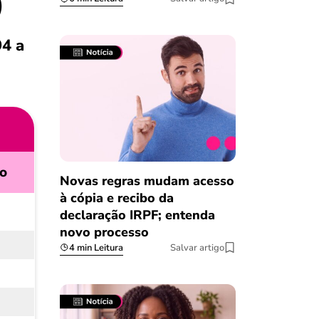
)
94 a
o
Novas regras mudam acesso
à cópia e recibo da
declaração IRPF; entenda
novo processo
4 min Leitura
Salvar artigo