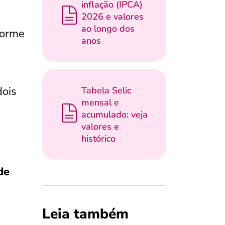
inflação (IPCA)
2026 e valores
ao longo dos
forme
anos
e
dois
Tabela Selic
mensal e
acumulado: veja
valores e
histórico
de
Leia também