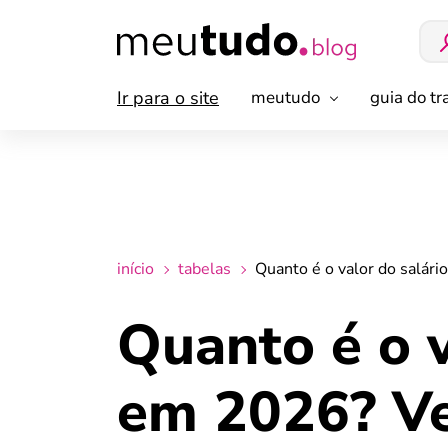
Ir para o site
meutudo
guia do t
início
tabelas
Quanto é o valor do salári
Quanto é o v
em 2026? Vej