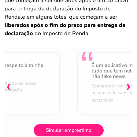
que começam a ser liberados após o fim do prazo
para entrega da declaração do Imposto de
Renda.e em alguns lotes, que começam a ser
liberados após o fim do prazo para entrega da
declaração
do Imposto de Renda.
o respeito à minha
É um aplicativo mu
de
tudo que tem nele 
não fake news
‹
›
retirado da nossa
Comentário retirado 
 satisfação
pesquisa de satisfaçã
30/01/2023
Simular empréstimo