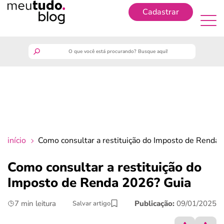
Cadastrar
Cadastrar
meutudo
guia do trabalhador
finanças
início
Como consultar a restituição do Imposto de Renda
benefícios
Como consultar a restituição do
Imposto de Renda 2026? Guia
crédito fácil
7 min leitura
Publicação:
09/01/2025
Salvar artigo
últimas notícias