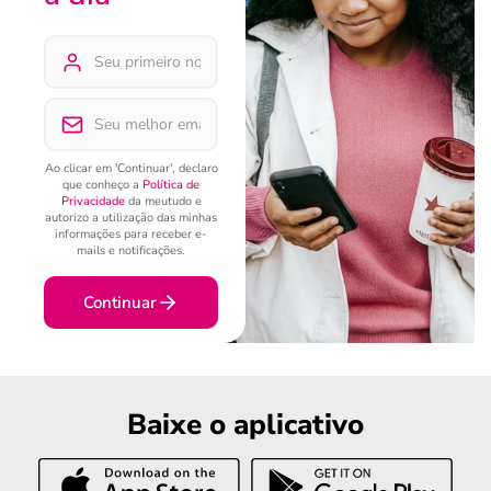
Ao clicar em 'Continuar', declaro
que conheço a
Política de
Privacidade
da meutudo e
autorizo a utilização das minhas
informações para receber e-
mails e notificações.
Continuar
Baixe o aplicativo