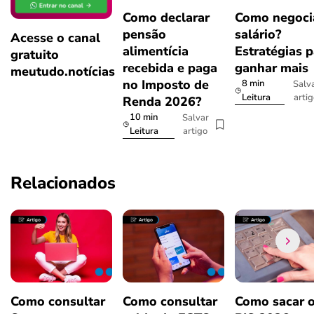
Como declarar
Como negoci
pensão
salário?
Acesse o canal
alimentícia
Estratégias p
gratuito
recebida e paga
ganhar mais
meutudo.notícias
no Imposto de
8 min
Salv
arti
Leitura
Renda 2026?
10 min
Salvar
artigo
Leitura
Relacionados
Como consultar
Como consultar
Como sacar 