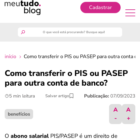
Cadastrar
Cadastrar
meutudo
início
Como transferir o PIS ou PASEP para outra conta d
guia do trabalhador
Como transferir o PIS ou PASEP
finanças
para outra conta de banco?
5 min leitura
Publicação:
07/09/2023
Salvar artigo
benefícios
A
A
crédito fácil
benefícios
-
+
últimas notícias
O
abono salarial
PIS/PASEP é um direito de