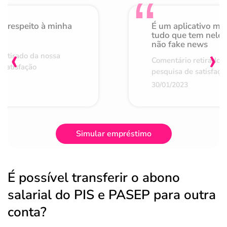
o respeito à minha
É um aplicativo mu
de
tudo que tem nele 
não fake news
‹
›
retirado da nossa
Comentário retirado 
 satisfação
pesquisa de satisfaçã
30/01/2023
Simular empréstimo
É possível transferir o abono
salarial do PIS e PASEP para outra
conta?