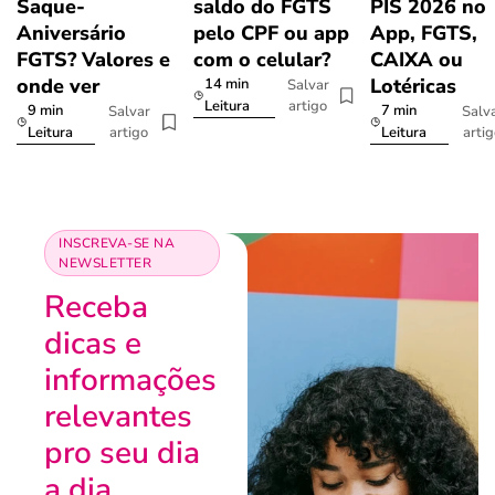
Saque-
saldo do FGTS
PIS 2026 no
Aniversário
pelo CPF ou app
App, FGTS,
FGTS? Valores e
com o celular?
CAIXA ou
onde ver
Lotéricas
14 min
Salvar
artigo
Leitura
9 min
7 min
Salvar
Salv
artigo
arti
Leitura
Leitura
INSCREVA-SE NA
NEWSLETTER
Receba
dicas e
informações
relevantes
pro seu dia
a dia