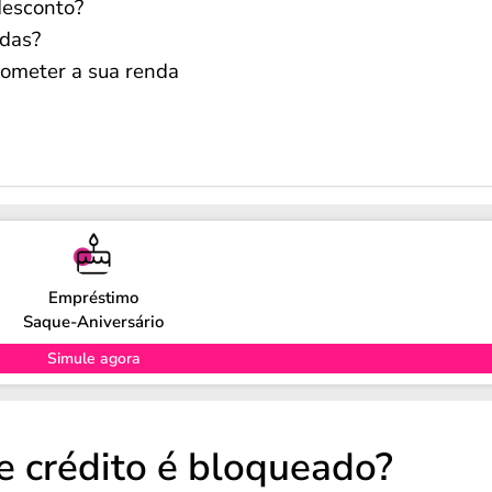
desconto?
idas?
rometer a sua renda
Empréstimo
Saque-Aniversário
Simule agora
 crédito é bloqueado?