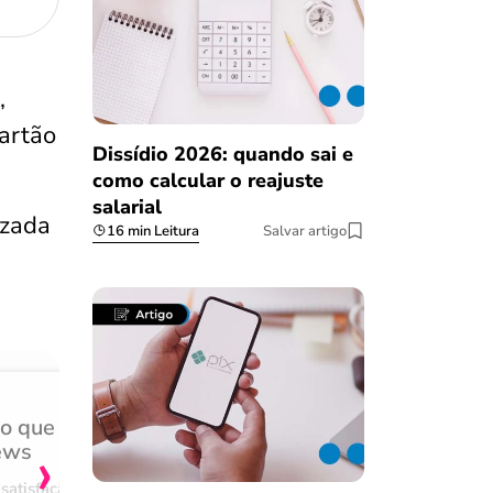
,
artão
Dissídio 2026: quando sai e
como calcular o reajuste
salarial
izada
16 min Leitura
Salvar artigo
do que
Achei muito rápido, sem 
›
ews
burocracia
satisfação
Comentário retirado da nossa pes