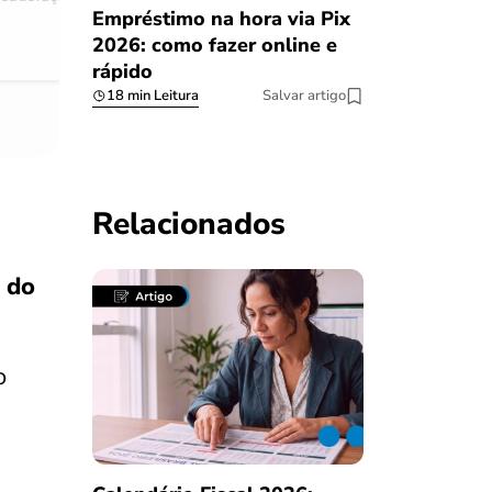
Empréstimo na hora via Pix
08/03/2023
2026: como fazer online e
rápido
18 min Leitura
Salvar artigo
Relacionados
o do
o