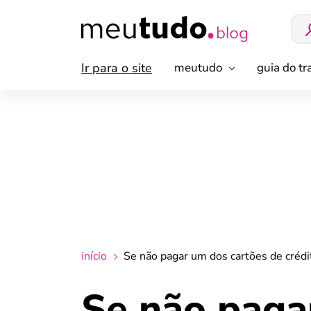
Ir para o site
meutudo
guia do t
início
Se não pagar um dos cartões de crédi
Se não paga