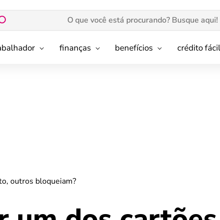
rabalhador
finanças
benefícios
crédito fáci
to, outros bloqueiam?
r um dos cartões