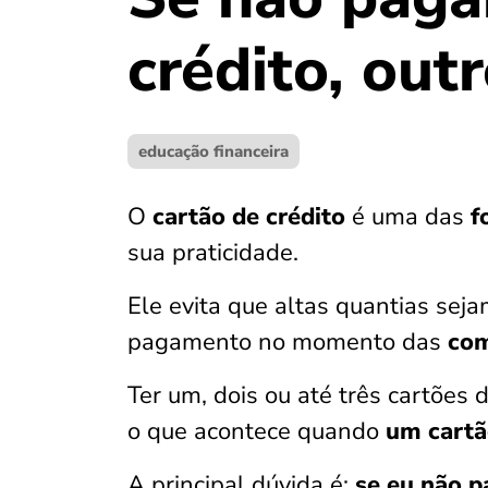
crédito, out
educação financeira
O
cartão de crédito
é uma das
f
sua praticidade.
Ele evita que altas quantias seja
pagamento no momento das
co
Ter um, dois ou até três cartões
o que acontece quando
um cartã
A principal dúvida é:
se eu não p