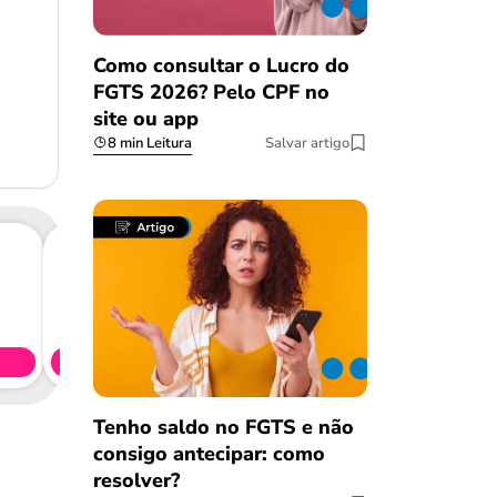
Como consultar o Lucro do
FGTS 2026? Pelo CPF no
site ou app
8 min Leitura
Salvar artigo
Consig
CL
Simule 
Tenho saldo no FGTS e não
consigo antecipar: como
resolver?
Salvar Ferramenta