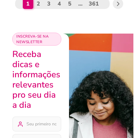
1
2
3
4
5
…
361
INSCREVA-SE NA
NEWSLETTER
Receba
dicas e
informações
relevantes
pro seu dia
a dia