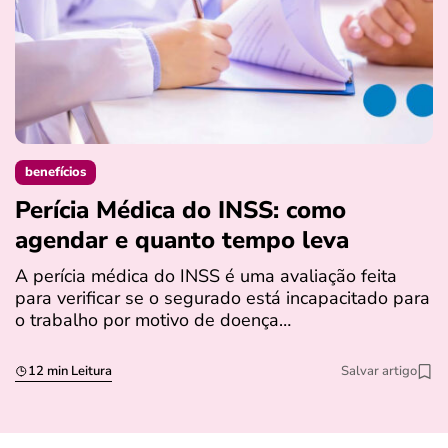
benefícios
Perícia Médica do INSS: como
D
agendar e quanto tempo leva
a
s
A perícia médica do INSS é uma avaliação feita
para verificar se o segurado está incapacitado para
O
o trabalho por motivo de doença…
I
q
12 min Leitura
Salvar artigo