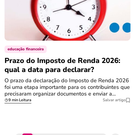
educação financeira
Prazo do Imposto de Renda 2026:
C
qual a data para declarar?
r
R
O prazo da declaração do Imposto de Renda 2026
foi uma etapa importante para os contribuintes que
A
precisaram organizar documentos e enviar a…
m
9 min Leitura
Salvar artigo
q
S