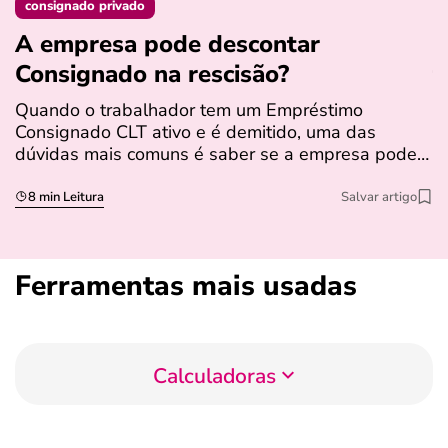
consignado privado
A empresa pode descontar
N
Consignado na rescisão​?
t
Quando o trabalhador tem um Empréstimo
N
Consignado CLT ativo e é demitido, uma das
l
dúvidas mais comuns é saber se a empresa pode…
e
s
8 min Leitura
Salvar artigo
Ferramentas mais usadas
Calculadoras