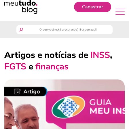
Cadastrar
Cadastrar
meutudo
Artigos e notícias de
INSS
,
guia do trabalhador
FGTS
e
finanças
finanças
benefícios
crédito fácil
últimas notícias