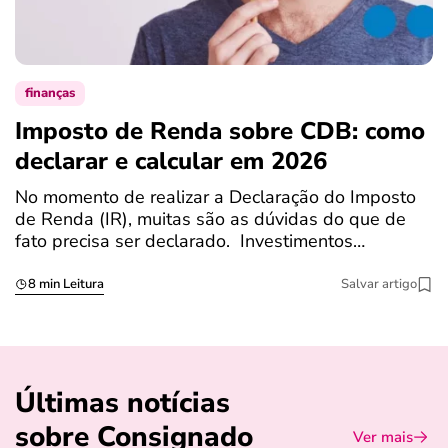
finanças
Imposto de Renda sobre CDB: como
N
declarar e calcular em 2026
a
No momento de realizar a Declaração do Imposto
T
de Renda (IR), muitas são as dúvidas do que de
c
fato precisa ser declarado. Investimentos…
c
8 min Leitura
Salvar artigo
Últimas notícias
sobre Consignado
Ver mais