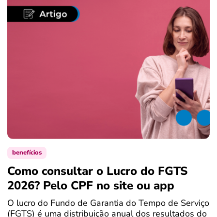
benefícios
Como consultar o Lucro do FGTS
C
2026? Pelo CPF no site ou app
P
O lucro do Fundo de Garantia do Tempo de Serviço
S
(FGTS) é uma distribuição anual dos resultados do
d