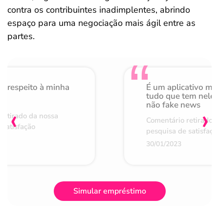
contra os contribuintes inadimplentes, abrindo
espaço para uma negociação mais ágil entre as
partes.
o respeito à minha
É um aplicativo mu
de
tudo que tem nele 
não fake news
‹
›
retirado da nossa
Comentário retirado 
 satisfação
pesquisa de satisfaçã
30/01/2023
Simular empréstimo