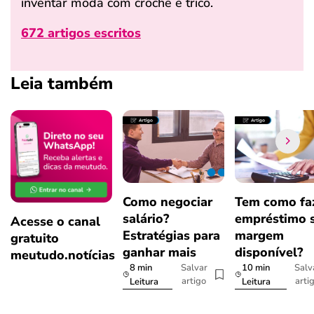
inventar moda com crochê e tricô.
672 artigos escritos
Leia também
Como negociar
Tem como fa
salário?
empréstimo 
Acesse o canal
Estratégias para
margem
gratuito
ganhar mais
disponível?
meutudo.notícias
8 min
10 min
Salvar
Salv
artigo
arti
Leitura
Leitura