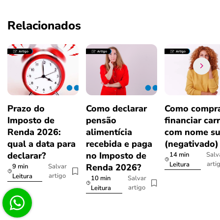
Relacionados
Prazo do
Como declarar
Como compra
Imposto de
pensão
financiar car
Renda 2026:
alimentícia
com nome su
qual a data para
recebida e paga
(negativado)
declarar?
no Imposto de
14 min
Salv
arti
Leitura
Renda 2026?
9 min
Salvar
artigo
Leitura
10 min
Salvar
artigo
Leitura