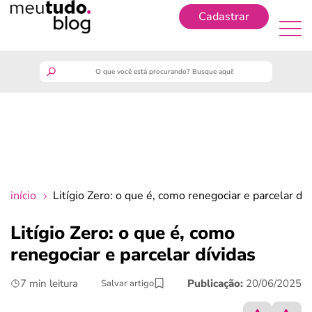
Cadastrar
Cadastrar
meutudo
guia do trabalhador
finanças
início
Litígio Zero: o que é, como renegociar e parcelar dív
benefícios
Litígio Zero: o que é, como
renegociar e parcelar dívidas
crédito fácil
7 min leitura
Publicação:
20/06/2025
Salvar artigo
últimas notícias