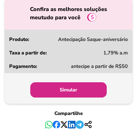
Confira as melhores soluções
meutudo para você
Produto
Antecipação Saque-aniversário
1,79% a.m
Taxa
antecipe a partir de R$50
a
partir
de
Simular
Pagamento
Compartilhe