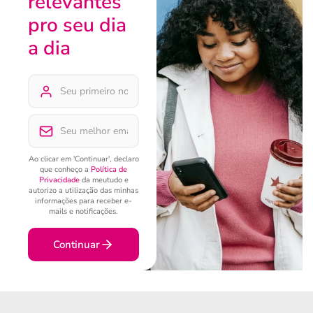
relevantes
pro seu dia
a dia
Ao clicar em 'Continuar', declaro
que conheço a
Política de
Privacidade
da meutudo e
autorizo a utilização das minhas
informações para receber e-
mails e notificações.
Continuar