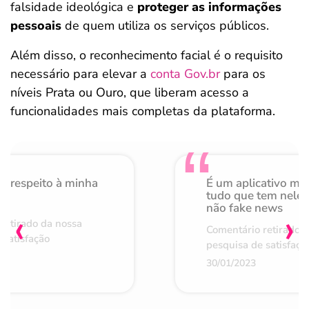
falsidade ideológica e
proteger as informações
pessoais
de quem utiliza os serviços públicos.
Além disso, o reconhecimento facial é o requisito
necessário para elevar a
conta Gov.br
para os
níveis Prata ou Ouro, que liberam acesso a
funcionalidades mais completas da plataforma.
o respeito à minha
É um aplicativo mu
de
tudo que tem nele 
não fake news
‹
›
retirado da nossa
Comentário retirado 
 satisfação
pesquisa de satisfaçã
30/01/2023