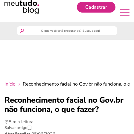
Cadastrar
Cadastrar
meutudo
guia do trabalhador
finanças
início
Reconhecimento facial no Gov.br não funciona, o que
benefícios
Reconhecimento facial no Gov.br
não funciona, o que fazer?
crédito fácil
8 min leitura
últimas notícias
Salvar artigo