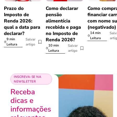
Prazo do
Como declarar
Como compra
Imposto de
pensão
financiar car
Renda 2026:
alimentícia
com nome su
qual a data para
recebida e paga
(negativado)
declarar?
no Imposto de
14 min
Salv
arti
Leitura
Renda 2026?
9 min
Salvar
artigo
Leitura
10 min
Salvar
artigo
Leitura
INSCREVA-SE NA
NEWSLETTER
Receba
dicas e
informações