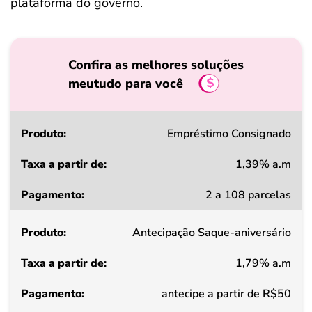
plataforma do governo.
Confira as melhores soluções
meutudo para você
Produto
Empréstimo Consignado
1,39% a.m
Taxa
2 a 108 parcelas
a
partir
Antecipação Saque-aniversário
de
1,79% a.m
Pagamento
antecipe a partir de R$50