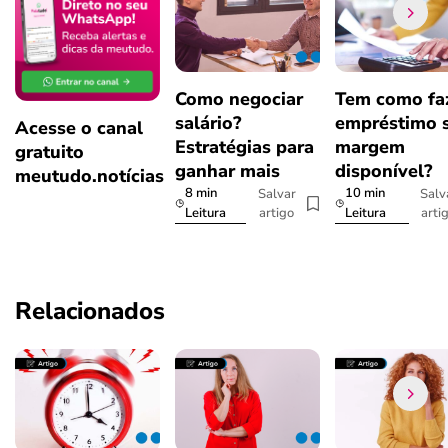
Como negociar
Tem como fa
salário?
empréstimo 
Acesse o canal
Estratégias para
margem
gratuito
ganhar mais
disponível?
meutudo.notícias
8 min
10 min
Salvar
Salv
artigo
arti
Leitura
Leitura
Relacionados