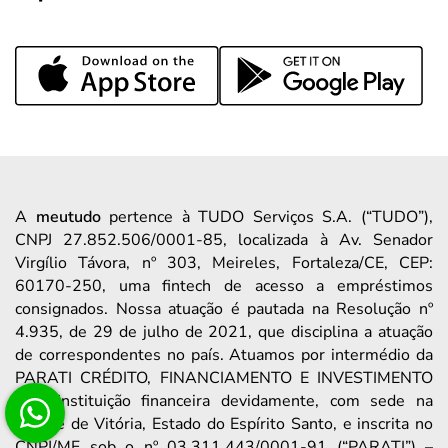
A
meutudo
pertence à TUDO Serviços S.A. (“TUDO”),
CNPJ 27.852.506/0001-85, localizada à Av. Senador
Virgílio Távora, nº 303, Meireles, Fortaleza/CE, CEP:
60170-250, uma fintech de acesso a empréstimos
consignados. Nossa atuação é pautada na Resolução nº
4.935, de 29 de julho de 2021, que disciplina a atuação
de correspondentes no país. Atuamos por intermédio da
PARATI CRÉDITO, FINANCIAMENTO E INVESTIMENTO
S/A, instituição financeira devidamente, com sede na
Cidade de Vitória, Estado do Espírito Santo, e inscrita no
CNPJ/MF sob o nº 03.311.443/0001-91 (“PARATI”) –