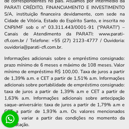
de correspondentes no país. Atuamos por intermédio da
PARATI CRÉDITO, FINANCIAMENTO E INVESTIMENTO
S/A, instituição financeira devidamente, com sede na
Cidade de Vitória, Estado do Espírito Santo, e inscrita no
CNPJ/MF sob o nº 03.311.443/0001-91 (“PARATI”) –
Canais de Atendimento da PARATI: www.parati-
cfi.com.br / Telefone: +55 (27) 2123-4777 / Ouvidoria:
ouvidoria@parati-cfi.com.br.
Informações adicionais sobre o empréstimo consignado:
prazo mínimo de 6 meses e máximo de 108 meses. Valor
mínimo de empréstimo R$ 100,00. Taxa de juros a partir
de 1,39% a.m. e CET a partir de 1,51% a.m. Informações
adicionais sobre portabilidade de empréstimo consignado:
taxa de juros a partir de 1,39% a.m e CET a partir de
1,63% a.m. Informações adicionais sobre antecipação
saque-aniversário: taxa de juros a partir de 1,79% a.m e
CET a partir de 1,93% a.m. Os valores mencionados
podem variar a partir das condições no momento da
contratação.