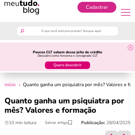
Cadastrar
Cadastrar
meutudo
Poucos CLT sabem desse jeito de crédito
Descubra como funciona o consignado CLT
guia do trabalhador
Quero descobrir
finanças
início
Quanto ganha um psiquiatra por mês? Valores e fo
benefícios
Quanto ganha um psiquiatra por
mês? Valores e formação
crédito fácil
10 min leitura
Publicação:
28/04/2025
Salvar artigo
últimas notícias