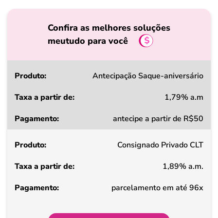
Confira as melhores soluções
meutudo para você
Produto
Antecipação Saque-aniversário
1,79% a.m
Taxa
antecipe a partir de R$50
a
partir
Consignado Privado CLT
de
1,89% a.m.
Pagamento
parcelamento em até 96x