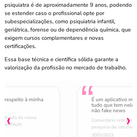
psiquiatra é de aproximadamente 9 anos, podendo
se estender caso o profissional opte por
subespecializações, como psiquiatria infantil,
geriátrica, forense ou de dependência química, que
exigem cursos complementares e novas
certificações.
Essa base técnica e científica sólida garante a
valorização da profissão no mercado de trabalho.
o respeito à minha
É um aplicativo mu
de
tudo que tem nele 
não fake news
‹
›
retirado da nossa
Comentário retirado 
 satisfação
pesquisa de satisfaçã
30/01/2023