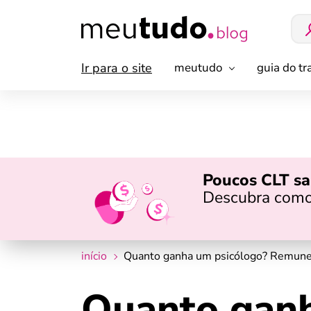
Ir para o site
meutudo
guia do t
Poucos CLT sa
Descubra como
início
Quanto ganha um psicólogo? Remunera
Quanto ganh