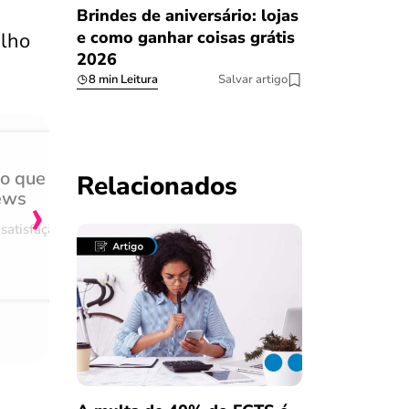
Brindes de aniversário: lojas
e como ganhar coisas grátis
alho
2026
8 min Leitura
Salvar artigo
do que
Achei muito rápido, sem 
Relacionados
›
ews
burocracia
satisfação
Comentário retirado da nossa pes
08/03/2023