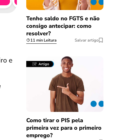
Simule 
Tenho saldo no FGTS e não
consigo antecipar: como
resolver?
11 min Leitura
Salvar artigo
ro e
e
Como tirar o PIS pela
primeira vez para o primeiro
emprego?
Salvar Ferramenta