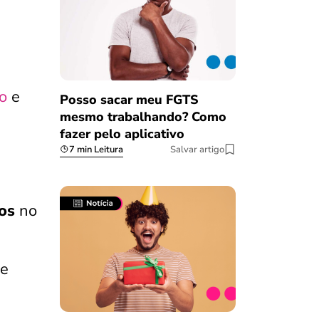
io
e
Posso sacar meu FGTS
mesmo trabalhando? Como
fazer pelo aplicativo
7 min Leitura
Salvar artigo
os
no
õe