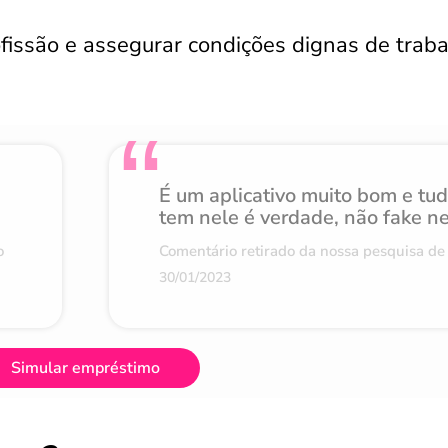
profissão e assegurar condições dignas de trab
É um aplicativo muito bom e tu
tem nele é verdade, não fake n
o
Comentário retirado da nossa pesquisa de 
30/01/2023
Simular empréstimo