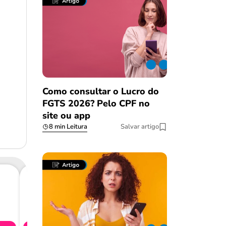
Como consultar o Lucro do
FGTS 2026? Pelo CPF no
site ou app
8 min Leitura
Salvar artigo
Consig
CL