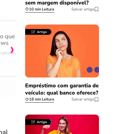
sem margem disponível?
10 min Leitura
Salvar artigo
do que
Achei muito rápido, sem 
›
ews
burocracia
satisfação
Comentário retirado da nossa pes
08/03/2023
Empréstimo com garantia de
veículo: qual banco oferece?
18 min Leitura
Salvar artigo
nal