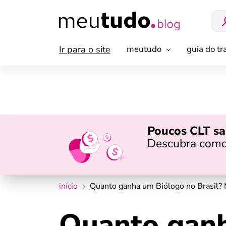
Ir para o site
meutudo
guia do t
Poucos CLT sa
Descubra como
início
Quanto ganha um Biólogo no Brasil? 
Quanto ganh