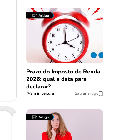
Prazo do Imposto de Renda
2026: qual a data para
declarar?
9 min Leitura
Salvar artigo
Consig
CL