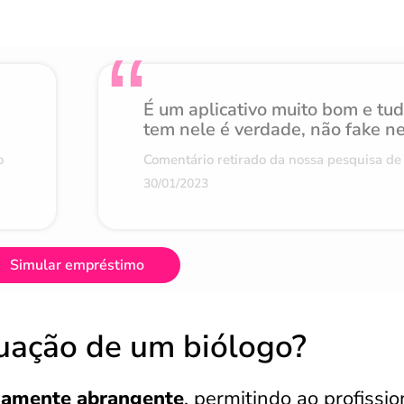
É um aplicativo muito bom e tu
tem nele é verdade, não fake n
o
Comentário retirado da nossa pesquisa de 
30/01/2023
Simular empréstimo
tuação de um biólogo?
emamente abrangente
, permitindo ao profissio