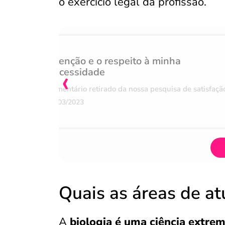
o exercício legal da profissão.
Atenção e o respeito à minha
‹
necessidade
Comentário retirado da nossa pesquisa de satisfaçã
07/03/2023
Quais as áreas de a
A
biologia é uma ciência extr