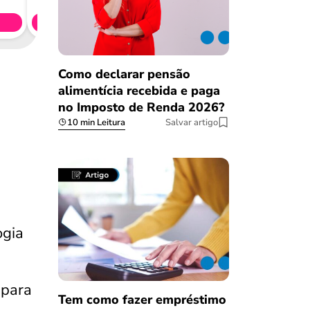
Simule 
Como declarar pensão
alimentícia recebida e paga
no Imposto de Renda 2026?
10 min Leitura
Salvar artigo
ogia
 para
Tem como fazer empréstimo
Salvar Ferramenta