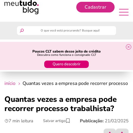
Cadastrar
Cadastrar
meutudo
Poucos CLT sabem desse jeito de crédito
Descubra como funciona o consignado CLT
guia do trabalhador
Quero descobrir
finanças
início
Quantas vezes a empresa pode recorrer processo tra
benefícios
Quantas vezes a empresa pode
recorrer processo trabalhista​?
crédito fácil
7 min leitura
Publicação:
21/02/2025
Salvar artigo
últimas notícias