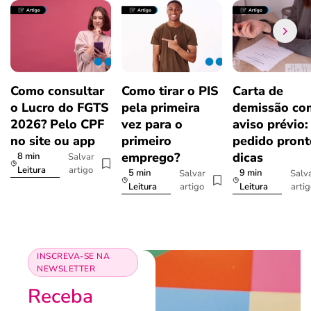
Como consultar
Como tirar o PIS
Carta de
o Lucro do FGTS
pela primeira
demissão co
2026? Pelo CPF
vez para o
aviso prévio:
no site ou app
primeiro
pedido pront
emprego?
dicas
8 min
Salvar
artigo
Leitura
5 min
9 min
Salvar
Salv
artigo
arti
Leitura
Leitura
INSCREVA-SE NA
NEWSLETTER
Receba