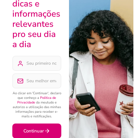
dicas e
informações
relevantes
pro seu dia
a dia
Ao clicar em 'Continuar', declaro
que conheço a
Política de
Privacidade
da meutudo e
autorizo a utilização das minhas
informações para receber e-
mails e notificações.
Continuar