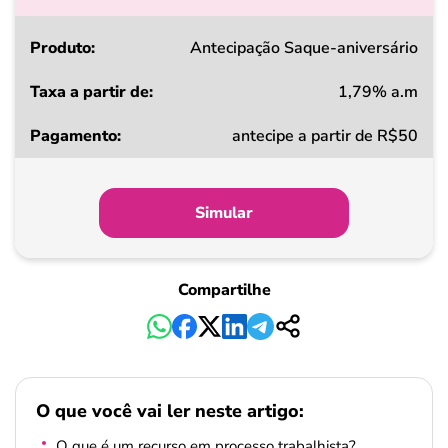
Produto
Antecipação Saque-aniversário
1,79% a.m
Taxa
antecipe a partir de R$50
a
partir
de
Simular
Pagamento
Compartilhe
O que você vai ler neste artigo:
O que é um recurso em processo trabalhista?