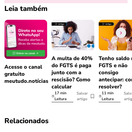
Leia também
A multa de 40%
Tenho saldo
do FGTS é paga
FGTS e não
Acesse o canal
junto com a
consigo
gratuito
rescisão? Como
antecipar: c
meutudo.notícias
calcular
resolver?
17 min
11 min
Salvar
Salv
artigo
arti
Leitura
Leitura
Relacionados