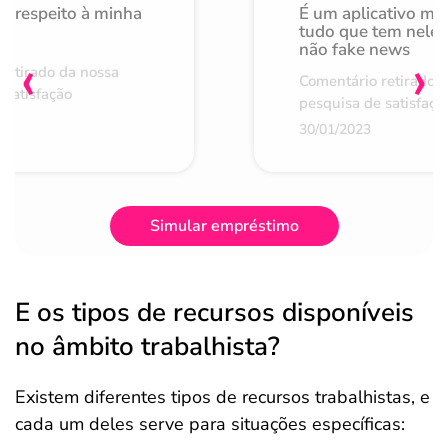
o respeito à minha
É um aplicativo mu
de
tudo que tem nele 
não fake news
‹
›
retirado da nossa
Comentário retirado 
 satisfação
pesquisa de satisfaçã
30/01/2023
Simular empréstimo
E os tipos de recursos disponíveis
no âmbito trabalhista?
Existem diferentes tipos de recursos trabalhistas, e
cada um deles serve para situações específicas: