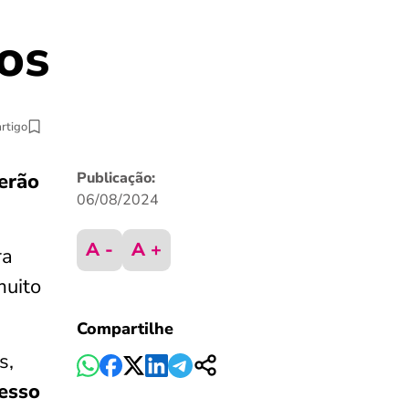
tos
artigo
erão
Publicação:
06/08/2024
A -
A +
ra
muito
Compartilhe
s,
cesso