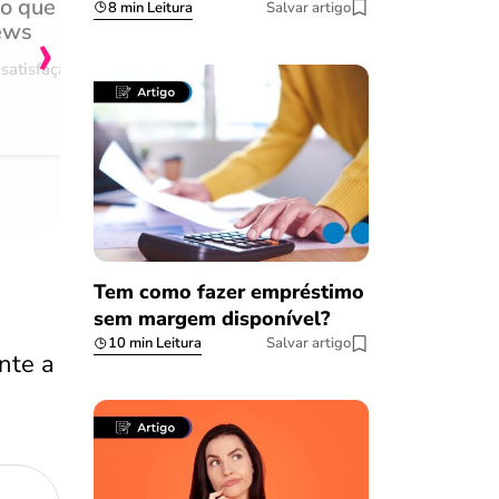
do que
Achei muito rápido, sem 
8 min Leitura
Salvar artigo
›
ews
burocracia
satisfação
Comentário retirado da nossa pes
08/03/2023
Tem como fazer empréstimo
sem margem disponível?
10 min Leitura
Salvar artigo
nte a