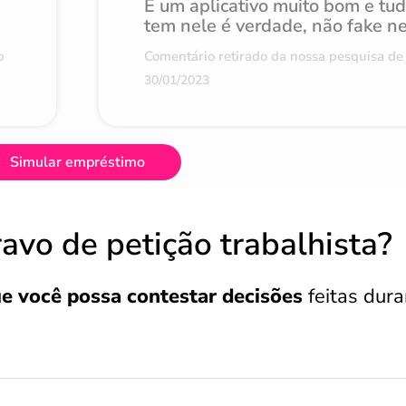
É um aplicativo muito bom e tu
tem nele é verdade, não fake n
o
Comentário retirado da nossa pesquisa de 
30/01/2023
Simular empréstimo
avo de petição trabalhista?
ue você possa contestar decisões
feitas dura