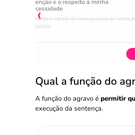
Atenção e o respeito à minha
‹
necessidade
Comentário retirado da nossa pesquisa de satisfaçã
07/03/2023
Qual a função do agr
A função do agravo é
permitir q
execução da sentença.