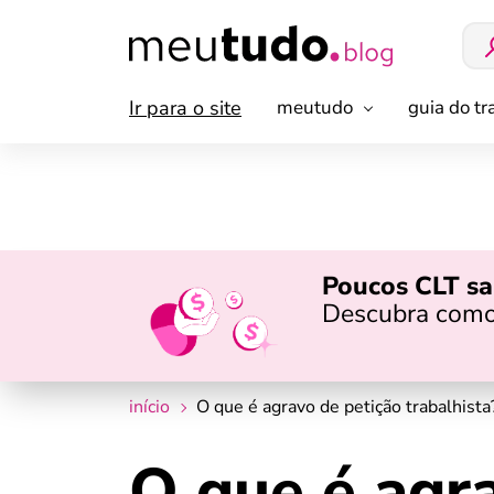
Ir para o site
meutudo
guia do t
Poucos CLT sa
Descubra como
início
O que é agravo de petição trabalhista
O que é agr