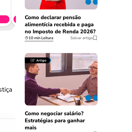
Consig
CL
Como declarar pensão
Simule 
alimentícia recebida e paga
no Imposto de Renda 2026?
10 min Leitura
Salvar artigo
stiça
Como negociar salário?
Estratégias para ganhar
mais