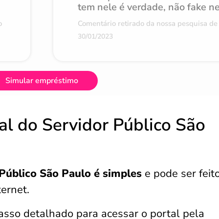
tem nele é verdade, não fake n
o
Comentário retirado da nossa pesquisa de 
30/01/2023
Simular empréstimo
al do Servidor Público São
 Público São Paulo é simples
e pode ser feit
ternet.
asso detalhado para acessar o portal pela