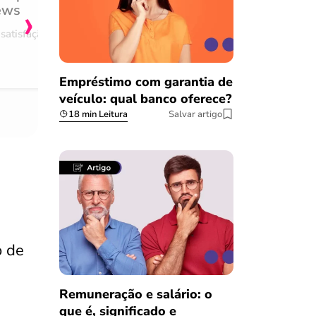
›
ews
burocracia
satisfação
Comentário retirado da nossa pes
08/03/2023
Empréstimo com garantia de
veículo: qual banco oferece?
18 min Leitura
Salvar artigo
o de
Remuneração e salário: o
que é, significado e