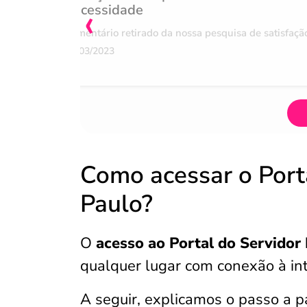
‹
necessidade
Comentário retirado da nossa pesquisa de satisfaçã
07/03/2023
Como acessar o Port
Paulo?
O
acesso ao Portal do Servidor
qualquer lugar com conexão à in
A seguir, explicamos o passo a p