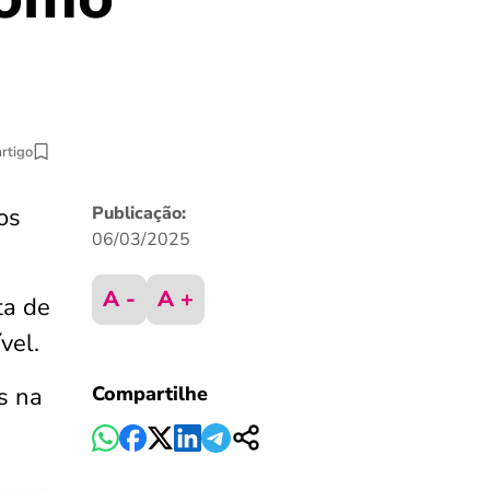
artigo
os
Publicação:
06/03/2025
A -
A +
ta de
ível.
s na
Compartilhe