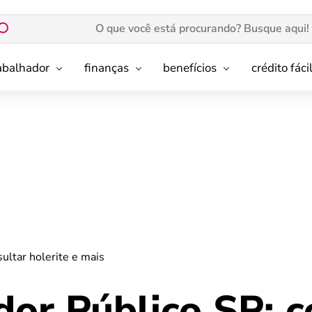
rabalhador
finanças
benefícios
crédito fáci
ultar holerite e mais
idor Público SP: 