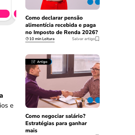
CL
Simule 
Como declarar pensão
alimentícia recebida e paga
no Imposto de Renda 2026?
10 min Leitura
Salvar artigo
a
ios e
Como negociar salário?
Estratégias para ganhar
e
mais