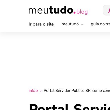
Ir para o site
meutudo
guia do t
início
Portal Servidor Público SP: como cons
Portal Serv