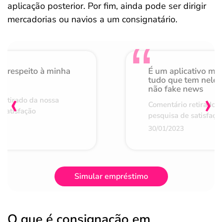
aplicação posterior. Por fim, ainda pode ser dirigir
mercadorias ou navios a um consignatário.
o respeito à minha
É um aplicativo mu
de
tudo que tem nele 
não fake news
‹
›
retirado da nossa
Comentário retirado 
 satisfação
pesquisa de satisfaçã
30/01/2023
Simular empréstimo
O que é consignação em