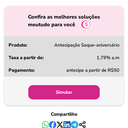
Confira as melhores soluções
meutudo para você
Produto
Antecipação Saque-aniversário
1,79% a.m
Taxa
antecipe a partir de R$50
a
partir
de
Simular
Pagamento
Compartilhe