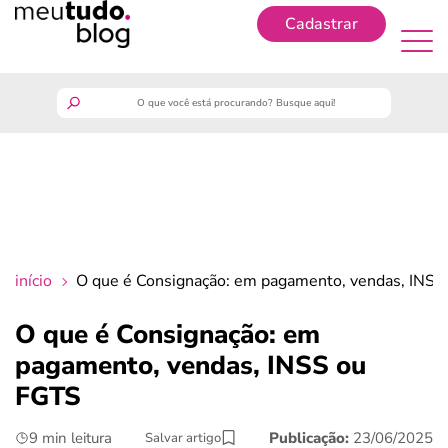
Cadastrar
Cadastrar
meutudo
guia do trabalhador
finanças
início
O que é Consignação: em pagamento, vendas, INS
benefícios
O que é Consignação: em
pagamento, vendas, INSS ou
crédito fácil
FGTS
últimas notícias
9 min leitura
Publicação:
23/06/2025
Salvar artigo