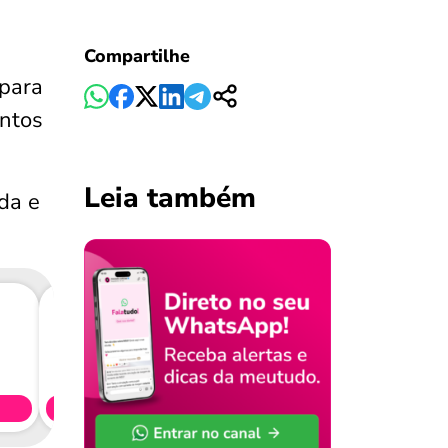
Compartilhe
 para
ntos
Leia também
ada e
Consig
CL
Simule 