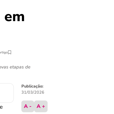
S em
artigo
novas etapas de
Publicação:
31/03/2026
A -
A +
e