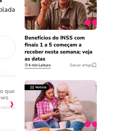
s
rolada
Benefícios do INSS com
finais 1 a 5 começam a
receber nesta semana; veja
as datas
4 min Leitura
Salvar artigo
do que
Achei muito rápido, sem 
›
ews
burocracia
satisfação
Comentário retirado da nossa pes
08/03/2023