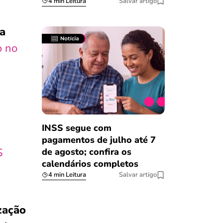
4 min Leitura
Salvar artigo
a
o no
INSS segue com
pagamentos de julho até 7
S
de agosto; confira os
calendários completos
4 min Leitura
Salvar artigo
zação