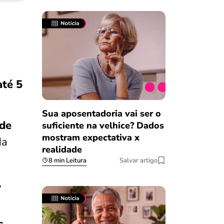
até 5
Sua aposentadoria vai ser o
de
suficiente na velhice? Dados
mostram expectativa x
da
realidade
8 min Leitura
Salvar artigo
,
Salvar Ferramenta