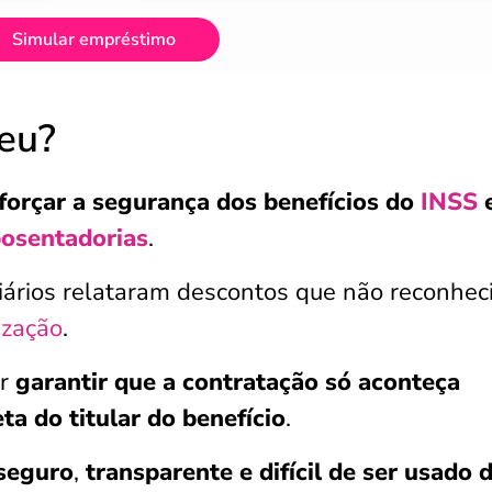
Simular empréstimo
ceu?
forçar a segurança dos benefícios do
INSS
posentadorias
.
ciários relataram descontos que não reconhe
ização
.
er
garantir que a contratação só aconteça
a do titular do benefício
.
seguro
,
transparente e
difícil de ser usado 