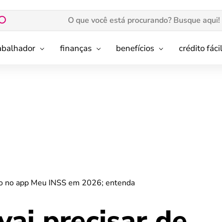
rabalhador
finanças
benefícios
crédito fáci
ção no app Meu INSS em 2026; entenda
ai precisar de