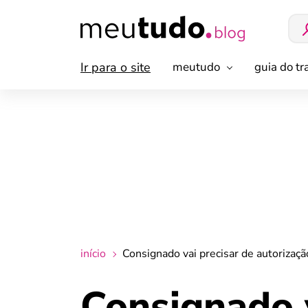
Ir para o site
meutudo
guia do t
início
Consignado vai precisar de autoriza
Consignado v