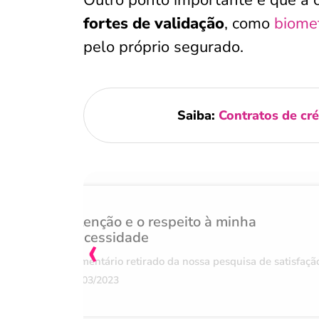
Outro ponto importante é que a 
fortes de validação
, como
biomet
pelo próprio segurado.
Saiba:
Contratos de cr
Atenção e o respeito à minha
‹
necessidade
Comentário retirado da nossa pesquisa de satisfaçã
07/03/2023