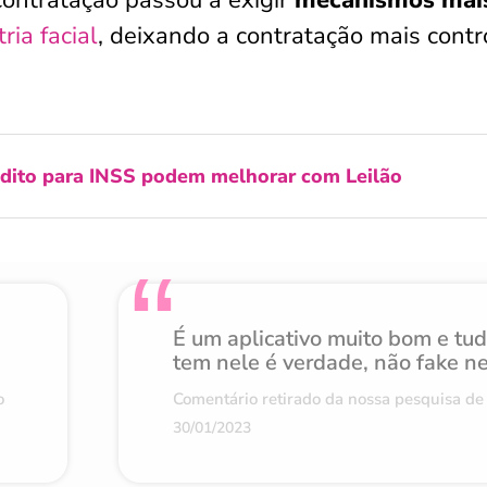
contratação passou a exigir
mecanismos mai
ria facial
, deixando a contratação mais cont
édito para INSS podem melhorar com Leilão
É um aplicativo muito bom e tu
tem nele é verdade, não fake n
o
Comentário retirado da nossa pesquisa de 
30/01/2023