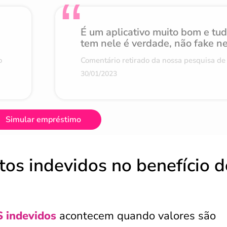
É um aplicativo muito bom e tu
tem nele é verdade, não fake n
o
Comentário retirado da nossa pesquisa de 
30/01/2023
Simular empréstimo
tos indevidos no benefício d
 indevidos
acontecem quando valores são