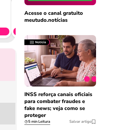
Acesse o canal gratuito
Consig
meutudo.notícias
CL
Simule 
INSS reforça canais oficiais
para combater fraudes e
fake news; veja como se
proteger
5 min Leitura
Salvar artigo