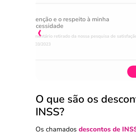
Atenção e o respeito à minha
‹
necessidade
Comentário retirado da nossa pesquisa de satisfaçã
07/03/2023
O que são os descon
INSS?
Os chamados
descontos de INSS