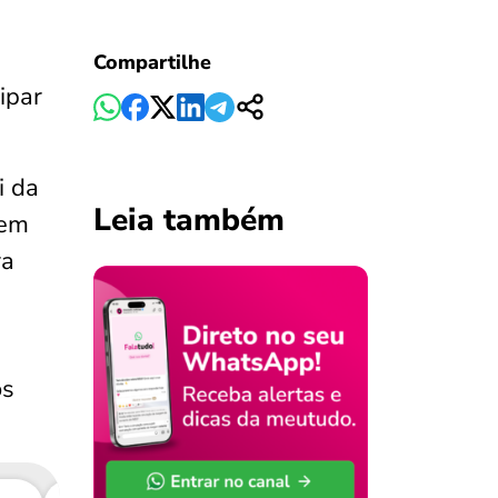
Compartilhe
ipar
i da
Leia também
tem
ra
os