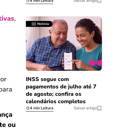
4 min Leitura
Salvar artigo
tivas
,
Por
INSS segue com
pagamentos de julho até 7
para
de agosto; confira os
calendários completos
4 min Leitura
Salvar artigo
ança
te ou