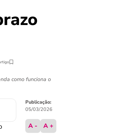
prazo
artigo
enda como funciona o
Publicação:
05/03/2026
A -
A +
o