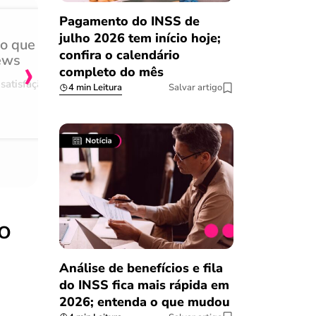
Pagamento do INSS de
julho 2026 tem início hoje;
do que
Achei muito rápido, sem 
›
confira o calendário
ews
burocracia
completo do mês
satisfação
Comentário retirado da nossa pes
4 min Leitura
Salvar artigo
08/03/2023
o
Análise de benefícios e fila
do INSS fica mais rápida em
2026; entenda o que mudou