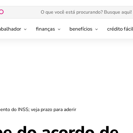
rabalhador
finanças
benefícios
crédito fáci
ento do INSS; veja prazo para aderir
be do acordo de