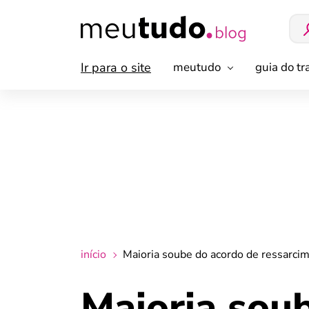
Ir para o site
meutudo
guia do t
início
Maioria soube do acordo de ressarcim
Maioria sou