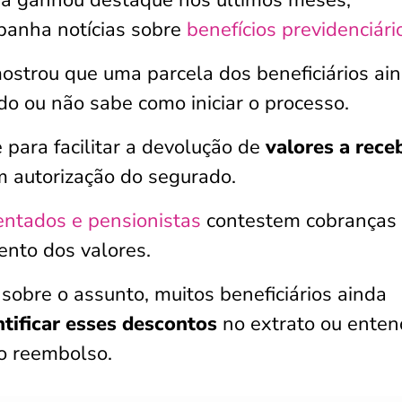
ma ganhou destaque nos últimos meses,
anha notícias sobre
benefícios previdenciári
strou que uma parcela dos beneficiários ai
o ou não sabe como iniciar o processo.
 para facilitar a devolução de
valores a rece
 autorização do segurado.
ntados e pensionistas
contestem cobranças
ento dos valores.
bre o assunto, muitos beneficiários ainda
ntificar esses descontos
no extrato ou enten
 o reembolso.