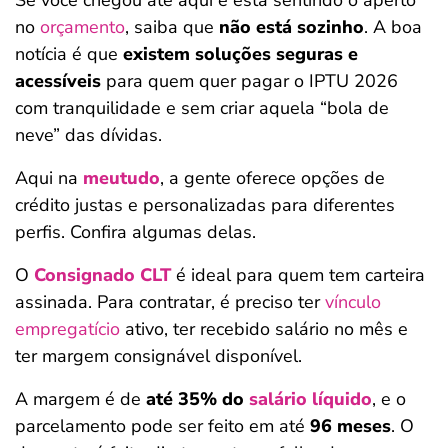
Se você chegou até aqui e está sentindo o aperto
no
orçamento
, saiba que
não está sozinho
. A boa
notícia é que
existem soluções seguras e
acessíveis
para quem quer pagar o IPTU 2026
com tranquilidade e sem criar aquela “bola de
neve” das dívidas.
Aqui na
meutudo
, a gente oferece opções de
crédito justas e personalizadas para diferentes
perfis. Confira algumas delas.
O
Consignado CLT
é ideal para quem tem carteira
assinada. Para contratar, é preciso ter
vínculo
empregatício
ativo, ter recebido salário no mês e
ter margem consignável disponível.
A margem é de
até 35% do
salário líquido
, e o
parcelamento pode ser feito em até
96 meses
. O