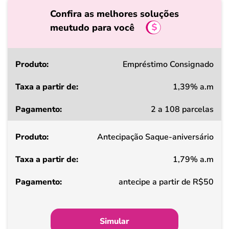
Confira as melhores soluções
meutudo para você
Produto
Empréstimo Consignado
1,39% a.m
Taxa
2 a 108 parcelas
a
partir
Antecipação Saque-aniversário
de
1,79% a.m
Pagamento
antecipe a partir de R$50
Simular