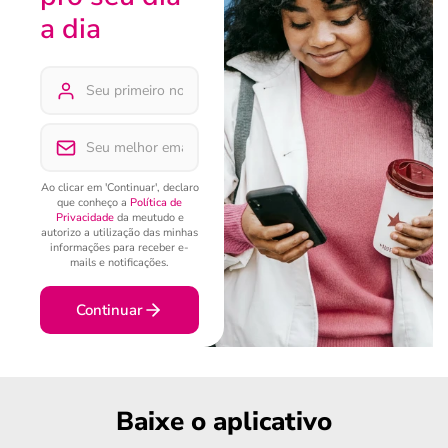
a dia
Ao clicar em 'Continuar', declaro
que conheço a
Política de
Privacidade
da meutudo e
autorizo a utilização das minhas
informações para receber e-
mails e notificações.
Continuar
Baixe o aplicativo