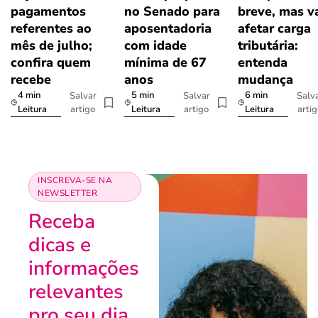
pagamentos
no Senado para
breve, mas v
referentes ao
aposentadoria
afetar carga
mês de julho;
com idade
tributária:
confira quem
mínima de 67
entenda
recebe
anos
mudança
4 min
5 min
6 min
Salvar
Salvar
Salv
artigo
artigo
arti
Leitura
Leitura
Leitura
INSCREVA-SE NA
NEWSLETTER
Receba
dicas e
informações
relevantes
pro seu dia