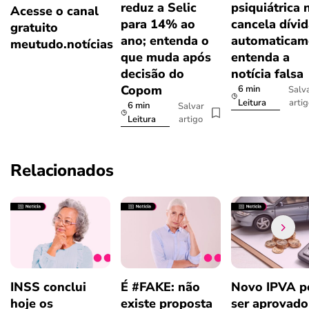
reduz a Selic
psiquiátrica 
Acesse o canal
para 14% ao
cancela dívi
gratuito
ano; entenda o
automaticam
meutudo.notícias
que muda após
entenda a
decisão do
notícia falsa
Copom
6 min
Salv
arti
Leitura
6 min
Salvar
artigo
Leitura
Relacionados
INSS conclui
É #FAKE: não
Novo IPVA p
hoje os
existe proposta
ser aprovad