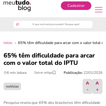
Cadastrar
Cadastrar
meutudo
início
65% têm dificuldade para arcar com o valor total d
guia do trabalhador
65% têm dificuldade para arcar
finanças
com o valor total do IPTU
6 min leitura
Publicação:
22/01/2026
Salvar artigo
benefícios
A
A
crédito fácil
notícias
-
+
últimas notícias
Pesquisa revela que 65% dos brasileiros têm dificuldade