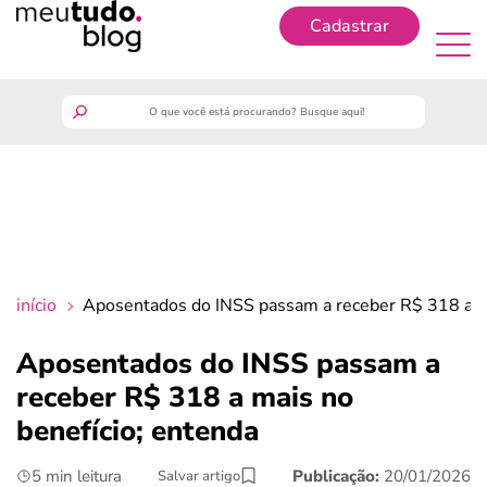
Cadastrar
Cadastrar
meutudo
guia do trabalhador
finanças
início
Aposentados do INSS passam a receber R$ 318 a ma
benefícios
Aposentados do INSS passam a
receber R$ 318 a mais no
crédito fácil
benefício; entenda
últimas notícias
5 min leitura
Publicação:
20/01/2026
Salvar artigo