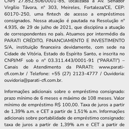
CNPJ 27.852.506/0001-85, localizada à Av. Senador
Virgílio Távora, nº 303, Meireles, Fortaleza/CE, CEP:
60170-250, uma fintech de acesso a empréstimos
consignados. Nossa atuação é pautada na Resolução nº
4.935, de 29 de julho de 2021, que disciplina a atuação
de correspondentes no país. Atuamos por intermédio da
PARATI CRÉDITO, FINANCIAMENTO E INVESTIMENTO
S/A, instituição financeira devidamente, com sede na
Cidade de Vitória, Estado do Espírito Santo, e inscrita no
CNPJ/MF sob o nº 03.311.443/0001-91 (“PARATI”) –
Canais de Atendimento da PARATI: www.parati-
cfi.com.br / Telefone: +55 (27) 2123-4777 / Ouvidoria:
ouvidoria@parati-cfi.com.br.
Informações adicionais sobre o empréstimo consignado:
prazo mínimo de 6 meses e máximo de 108 meses. Valor
mínimo de empréstimo R$ 100,00. Taxa de juros a partir
de 1,39% a.m. e CET a partir de 1,51% a.m. Informações
adicionais sobre portabilidade de empréstimo consignado:
taxa de juros a partir de 1,39% a.m e CET a partir de