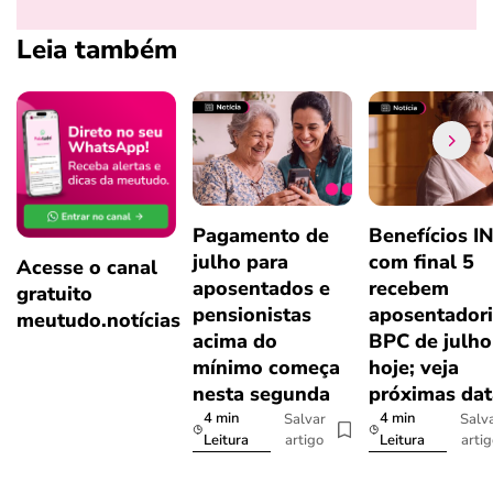
Leia também
Pagamento de
Benefícios I
julho para
com final 5
Acesse o canal
aposentados e
recebem
gratuito
pensionistas
aposentadori
meutudo.notícias
acima do
BPC de julho
mínimo começa
hoje; veja
nesta segunda
próximas dat
4 min
4 min
Salvar
Salv
artigo
arti
Leitura
Leitura