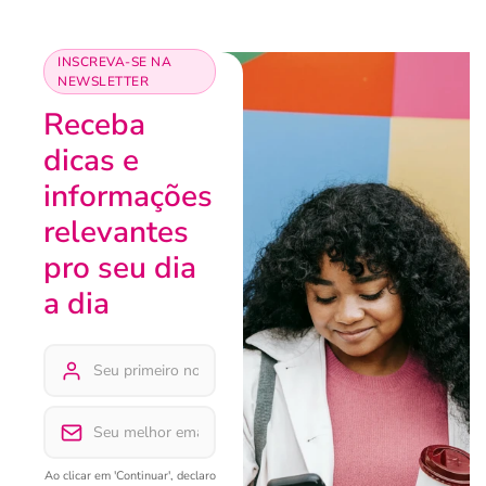
INSCREVA-SE NA
NEWSLETTER
Receba
dicas e
informações
relevantes
pro seu dia
a dia
Ao clicar em 'Continuar', declaro