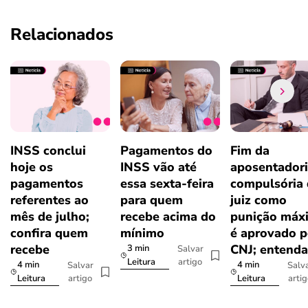
Relacionados
INSS conclui
Pagamentos do
Fim da
hoje os
INSS vão até
aposentador
pagamentos
essa sexta-feira
compulsória
referentes ao
para quem
juiz como
mês de julho;
recebe acima do
punição máx
confira quem
mínimo
é aprovado p
recebe
CNJ; entenda
3 min
Salvar
artigo
Leitura
4 min
4 min
Salvar
Salv
artigo
arti
Leitura
Leitura