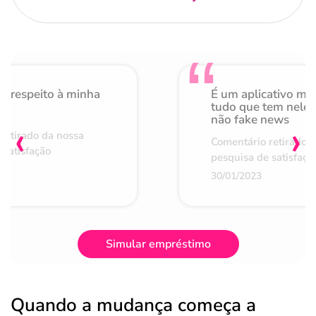
o respeito à minha
É um aplicativo mu
de
tudo que tem nele 
não fake news
‹
›
retirado da nossa
Comentário retirado 
 satisfação
pesquisa de satisfaçã
30/01/2023
Simular empréstimo
Quando a mudança começa a