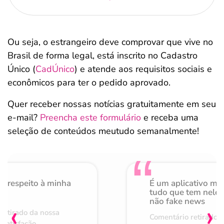
Ou seja, o estrangeiro deve comprovar que vive no
Brasil de forma legal, está inscrito no Cadastro
Único (
CadÚnico
) e atende aos requisitos sociais e
econômicos para ter o pedido aprovado.
Quer receber nossas notícias gratuitamente em seu
e-mail?
Preencha este formulário
e receba uma
seleção de conteúdos meutudo semanalmente!
o respeito à minha
É um aplicativo mu
de
tudo que tem nele 
não fake news
‹
›
retirado da nossa
Comentário retirado 
 satisfação