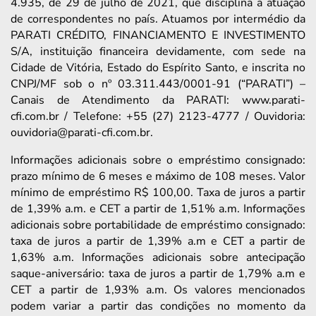
4.935, de 29 de julho de 2021, que disciplina a atuação
de correspondentes no país. Atuamos por intermédio da
PARATI CRÉDITO, FINANCIAMENTO E INVESTIMENTO
S/A, instituição financeira devidamente, com sede na
Cidade de Vitória, Estado do Espírito Santo, e inscrita no
CNPJ/MF sob o nº 03.311.443/0001-91 (“PARATI”) –
Canais de Atendimento da PARATI: www.parati-
cfi.com.br / Telefone: +55 (27) 2123-4777 / Ouvidoria:
ouvidoria@parati-cfi.com.br.
Informações adicionais sobre o empréstimo consignado:
prazo mínimo de 6 meses e máximo de 108 meses. Valor
mínimo de empréstimo R$ 100,00. Taxa de juros a partir
de 1,39% a.m. e CET a partir de 1,51% a.m. Informações
adicionais sobre portabilidade de empréstimo consignado:
taxa de juros a partir de 1,39% a.m e CET a partir de
1,63% a.m. Informações adicionais sobre antecipação
saque-aniversário: taxa de juros a partir de 1,79% a.m e
CET a partir de 1,93% a.m. Os valores mencionados
podem variar a partir das condições no momento da