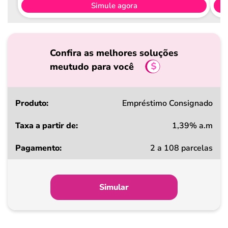
Simule agora
Confira as melhores soluções
meutudo para você
Produto
Empréstimo Consignado
1,39% a.m
Taxa
2 a 108 parcelas
a
partir
de
Simular
Pagamento