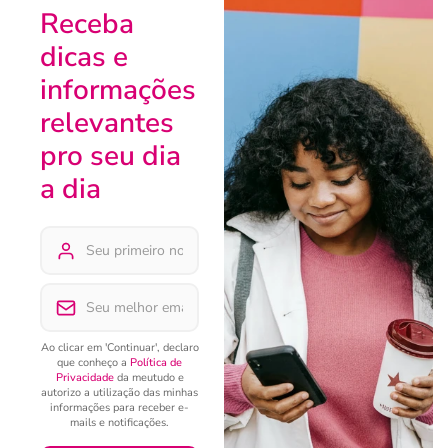
Receba
dicas e
informações
relevantes
pro seu dia
a dia
Ao clicar em 'Continuar', declaro
que conheço a
Política de
Privacidade
da meutudo e
autorizo a utilização das minhas
informações para receber e-
mails e notificações.