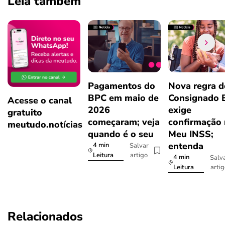
Leia também
Pagamentos do
Nova regra d
BPC em maio de
Consignado 
Acesse o canal
2026
exige
gratuito
começaram; veja
confirmação
meutudo.notícias
quando é o seu
Meu INSS;
entenda
4 min
Salvar
artigo
Leitura
4 min
Salv
arti
Leitura
Relacionados