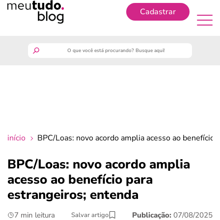
Cadastrar
Cadastrar
meutudo
guia do trabalhador
finanças
início
BPC/Loas: novo acordo amplia acesso ao benefício p
benefícios
BPC/Loas: novo acordo amplia
acesso ao benefício para
crédito fácil
estrangeiros; entenda
últimas notícias
7 min leitura
Publicação:
07/08/2025
Salvar artigo