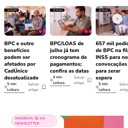
BPC e outro
BPC/LOAS de
657 mil pedi
benefícios
julho já tem
de BPC na fil
podem ser
cronograma de
INSS para n
afetados por
pagamentos;
convocações
CadÚnico
confira as datas
para zerar
desatualizado
espera
4 min
Salvar
artigo
Leitura
5 min
5 min
Salvar
Salv
artigo
arti
Leitura
Leitura
INSCREVA-SE NA
NEWSLETTER