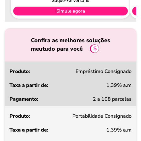
Saque-Aniversário
Simule agora
Confira as melhores soluções
meutudo para você
Produto
Empréstimo Consignado
1,39% a.m
Taxa
2 a 108 parcelas
a
partir
Portabilidade Consignado
de
1,39% a.m
Pagamento