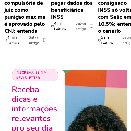
compulsória de
pegar dados dos
consignado
juiz como
beneficiários
INSS só volt
punição máxima
INSS
com Selic e
é aprovado pelo
10,5%; ente
4 min
Salvar
artigo
Leitura
CNJ; entenda
o cenário
4 min
5 min
Salvar
Salv
artigo
arti
Leitura
Leitura
INSCREVA-SE NA
NEWSLETTER
Receba
dicas e
informações
relevantes
pro seu dia