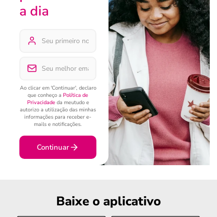
a dia
Ao clicar em 'Continuar', declaro
que conheço a
Política de
Privacidade
da meutudo e
autorizo a utilização das minhas
informações para receber e-
mails e notificações.
Continuar
Baixe o aplicativo