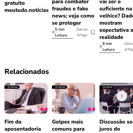
para combater
vai ser o
gratuito
fraudes e fake
suficiente na
meutudo.notícias
news; veja como
velhice? Dad
se proteger
mostram
expectativa 
5 min
Salvar
artigo
Leitura
realidade
8 min
Salv
arti
Leitura
Relacionados
Fim da
Golpes mais
Discussão so
aposentadoria
comuns para
juros do