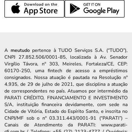
A
meutudo
pertence à TUDO Serviços S.A. (“TUDO”),
CNPJ 27.852.506/0001-85, localizada à Av. Senador
Virgílio Távora, nº 303, Meireles, Fortaleza/CE, CEP:
60170-250, uma fintech de acesso a empréstimos
consignados. Nossa atuação é pautada na Resolução nº
4.935, de 29 de julho de 2021, que disciplina a atuação
de correspondentes no país. Atuamos por intermédio da
PARATI CRÉDITO, FINANCIAMENTO E INVESTIMENTO
S/A, instituição financeira devidamente, com sede na
Cidade de Vitória, Estado do Espírito Santo, e inscrita no
CNPJ/MF sob o nº 03.311.443/0001-91 (“PARATI”) –
Canais de Atendimento da PARATI: www.parati-
cfi.com.br / Telefone: +55 (27) 2123-4777 / Ouvidoria: