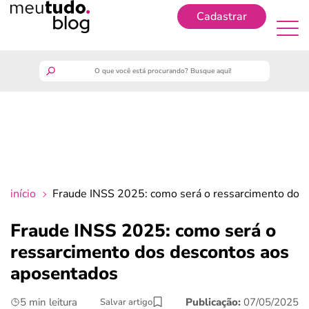
Cadastrar
Cadastrar
meutudo
guia do trabalhador
finanças
início
Fraude INSS 2025: como será o ressarcimento dos
benefícios
Fraude INSS 2025: como será o
ressarcimento dos descontos aos
crédito fácil
aposentados
últimas notícias
5 min leitura
Publicação:
07/05/2025
Salvar artigo