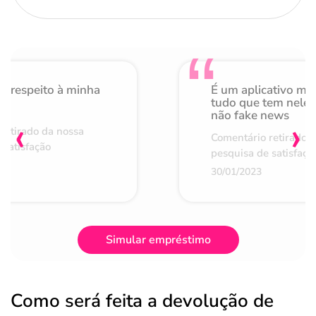
o respeito à minha
É um aplicativo mu
de
tudo que tem nele 
não fake news
‹
›
retirado da nossa
Comentário retirado 
 satisfação
pesquisa de satisfaçã
30/01/2023
Simular empréstimo
Como será feita a devolução de