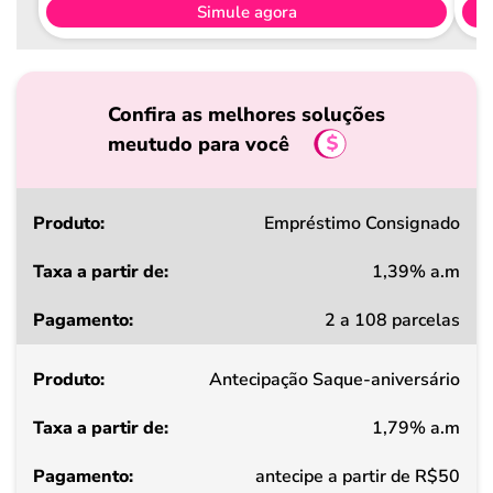
Simule agora
Confira as melhores soluções
meutudo para você
Produto
Empréstimo Consignado
1,39% a.m
Taxa
2 a 108 parcelas
a
partir
Antecipação Saque-aniversário
de
1,79% a.m
Pagamento
antecipe a partir de R$50