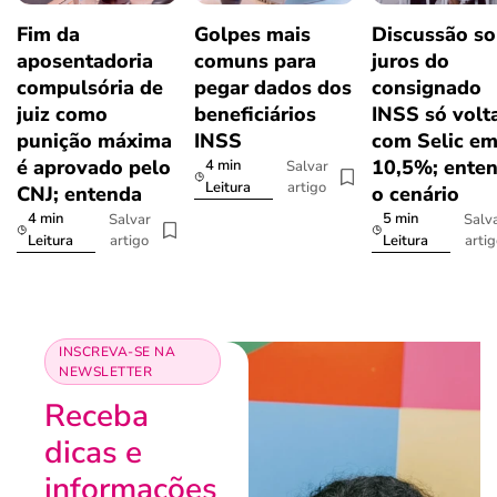
Fim da
Golpes mais
Discussão so
aposentadoria
comuns para
juros do
compulsória de
pegar dados dos
consignado
juiz como
beneficiários
INSS só volt
punição máxima
INSS
com Selic e
é aprovado pelo
10,5%; ente
4 min
Salvar
artigo
Leitura
CNJ; entenda
o cenário
4 min
5 min
Salvar
Salv
artigo
arti
Leitura
Leitura
INSCREVA-SE NA
NEWSLETTER
Receba
dicas e
informações