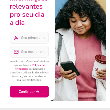
relevantes
pro seu dia
a dia
Ao clicar em 'Continuar', declaro
que conheço a
Política de
Privacidade
da meutudo e
autorizo a utilização das minhas
informações para receber e-
mails e notificações.
Continuar