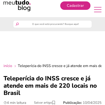
Cadastrar
Cadastrar
meutudo
guia do trabalhador
finanças
início
Teleperícia do INSS cresce e já atende em mais de 2
benefícios
Teleperícia do INSS cresce e já
atende em mais de 220 locais no
crédito fácil
Brasil
últimas notícias
4 min leitura
Publicação:
10/04/2025
Salvar artigo