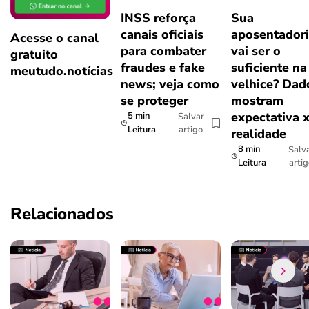
INSS reforça
Sua
canais oficiais
aposentador
Acesse o canal
para combater
vai ser o
gratuito
fraudes e fake
suficiente na
meutudo.notícias
news; veja como
velhice? Dad
se proteger
mostram
expectativa 
5 min
Salvar
artigo
Leitura
realidade
8 min
Salv
arti
Leitura
Relacionados