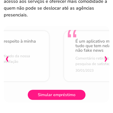
acesso aos serviços e oferecer mais comodidade a
quem não pode se deslocar até as agências
presenciais.
o respeito à minha
É um aplicativo mu
de
tudo que tem nele 
não fake news
‹
›
retirado da nossa
Comentário retirado 
 satisfação
pesquisa de satisfaçã
30/01/2023
Simular empréstimo