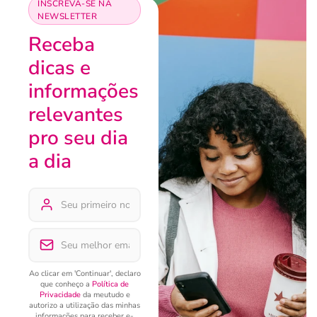
INSCREVA-SE NA
NEWSLETTER
Receba
dicas e
informações
relevantes
pro seu dia
a dia
Ao clicar em 'Continuar', declaro
que conheço a
Política de
Privacidade
da meutudo e
autorizo a utilização das minhas
informações para receber e-