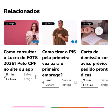
Relacionados
Como consultar
Como tirar o PIS
Carta de
o Lucro do FGTS
pela primeira
demissão co
2026? Pelo CPF
vez para o
aviso prévio:
no site ou app
primeiro
pedido pront
emprego?
dicas
8 min
Salvar
artigo
Leitura
5 min
9 min
Salvar
Salv
artigo
arti
Leitura
Leitura