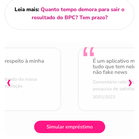
Leia mais:
Quanto tempo demora para sair o
resultado do BPC? Tem prazo?
o respeito à minha
É um aplicativo mu
de
tudo que tem nele 
não fake news
‹
›
retirado da nossa
Comentário retirado 
 satisfação
pesquisa de satisfaçã
30/01/2023
Simular empréstimo