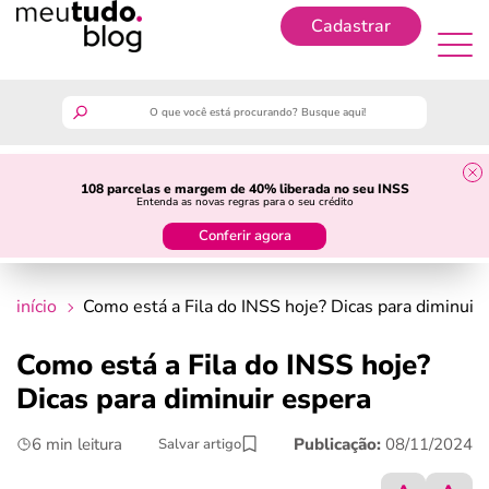
Cadastrar
Cadastrar
meutudo
108 parcelas e margem de 40% liberada no seu INSS
Entenda as novas regras para o seu crédito
guia do trabalhador
Conferir agora
finanças
início
Como está a Fila do INSS hoje? Dicas para diminuir
benefícios
Como está a Fila do INSS hoje?
Dicas para diminuir espera
crédito fácil
6 min leitura
Publicação:
08/11/2024
Salvar artigo
últimas notícias