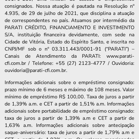
consignados. Nossa atuação é pautada na Resolução nº
4.935, de 29 de julho de 2021, que disciplina a atuação
de correspondentes no país. Atuamos por intermédio da
PARATI CRÉDITO, FINANCIAMENTO E INVESTIMENTO
S/A, instituição financeira devidamente, com sede na
Cidade de Vitória, Estado do Espírito Santo, e inscrita no
CNPJ/MF sob o nº 03.311.443/0001-91 (“PARATI”) –
Canais de Atendimento da PARATI: www.parati-
cfi.com.br / Telefone: +55 (27) 2123-4777 / Ouvidoria:
ouvidoria@parati-cfi.com.br.
Informações adicionais sobre o empréstimo consignado:
prazo mínimo de 6 meses e máximo de 108 meses. Valor
mínimo de empréstimo R$ 100,00. Taxa de juros a partir
de 1,39% a.m. e CET a partir de 1,51% a.m. Informações
adicionais sobre portabilidade de empréstimo consignado:
taxa de juros a partir de 1,39% a.m e CET a partir de
1,63% a.m. Informações adicionais sobre antecipação
saque-aniversário: taxa de juros a partir de 1,79% a.m e