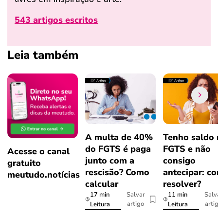
543 artigos escritos
Leia também
A multa de 40%
Tenho saldo
do FGTS é paga
FGTS e não
Acesse o canal
junto com a
consigo
gratuito
rescisão? Como
antecipar: c
meutudo.notícias
calcular
resolver?
17 min
11 min
Salvar
Salv
artigo
arti
Leitura
Leitura