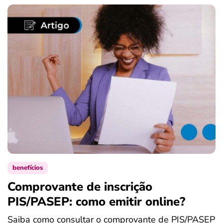
benefícios
Comprovante de inscrição
S
PIS/PASEP: como emitir online?
c
Saiba como consultar o comprovante de PIS/PASEP
O