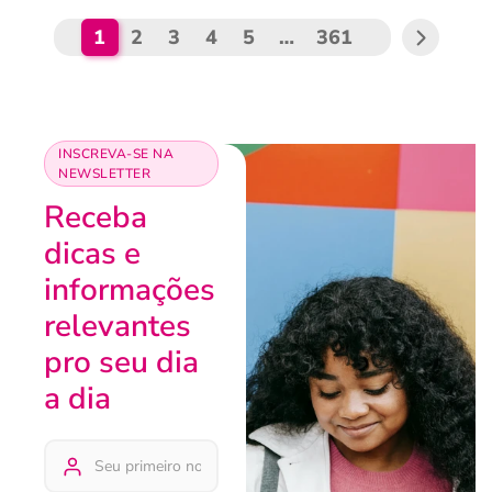
1
2
3
4
5
…
361
INSCREVA-SE NA
NEWSLETTER
Receba
dicas e
informações
relevantes
pro seu dia
a dia