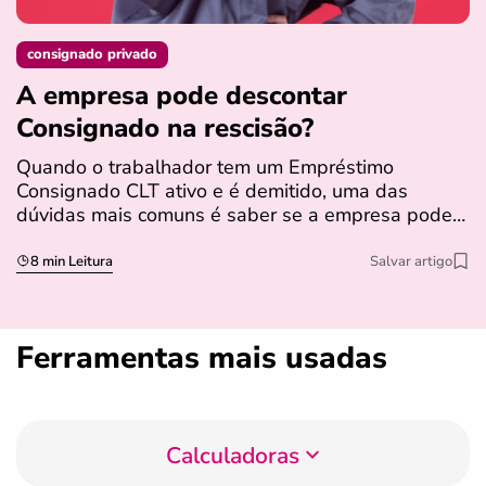
consignado privado
A empresa pode descontar
N
Consignado na rescisão​?
t
Quando o trabalhador tem um Empréstimo
N
Consignado CLT ativo e é demitido, uma das
l
dúvidas mais comuns é saber se a empresa pode…
e
s
8 min Leitura
Salvar artigo
Ferramentas mais usadas
Calculadoras