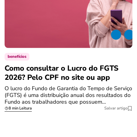
benefícios
Como consultar o Lucro do FGTS
C
2026? Pelo CPF no site ou app
p
O lucro do Fundo de Garantia do Tempo de Serviço
S
(FGTS) é uma distribuição anual dos resultados do
p
Fundo aos trabalhadores que possuem…
d
8 min Leitura
Salvar artigo