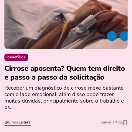
benefícios
Cirrose aposenta? Quem tem direito
A
e passo a passo da solicitação
p
f
Receber um diagnóstico de cirrose mexe bastante
com o lado emocional, além disso pode trazer
A
muitas dúvidas, principalmente sobre o trabalho e
c
os…
b
S
6 min Leitura
Salvar artigo