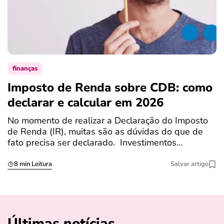
finanças
Imposto de Renda sobre CDB: como
N
declarar e calcular em 2026
a
No momento de realizar a Declaração do Imposto
T
de Renda (IR), muitas são as dúvidas do que de
c
fato precisa ser declarado. Investimentos…
c
8 min Leitura
Salvar artigo
Últimas notícias