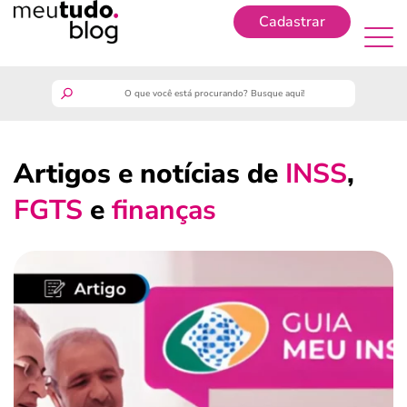
Cadastrar
Cadastrar
meutudo
Artigos e notícias de
INSS
,
guia do trabalhador
FGTS
e
finanças
finanças
benefícios
crédito fácil
últimas notícias