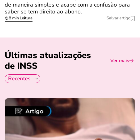
de maneira simples e acabe com a confusão para
é
saber se tem direito ao abono.
u
8 min Leitura
Salvar artigo
Últimas atualizações
Ver mais
de INSS