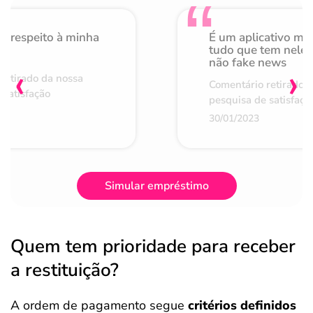
o respeito à minha
É um aplicativo mu
de
tudo que tem nele 
não fake news
‹
›
retirado da nossa
Comentário retirado 
 satisfação
pesquisa de satisfaçã
30/01/2023
Simular empréstimo
Quem tem prioridade para receber
a restituição?
A ordem de pagamento segue
critérios definidos