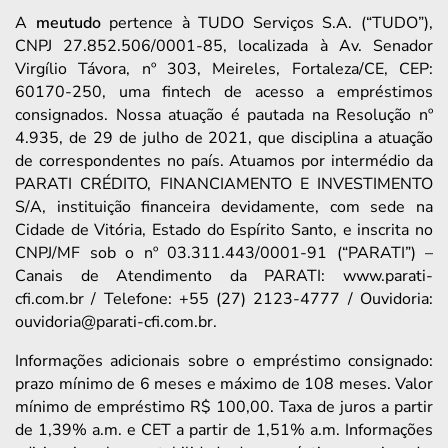
A
meutudo
pertence à TUDO Serviços S.A. (“TUDO”),
CNPJ 27.852.506/0001-85, localizada à Av. Senador
Virgílio Távora, nº 303, Meireles, Fortaleza/CE, CEP:
60170-250, uma fintech de acesso a empréstimos
consignados. Nossa atuação é pautada na Resolução nº
4.935, de 29 de julho de 2021, que disciplina a atuação
de correspondentes no país. Atuamos por intermédio da
PARATI CRÉDITO, FINANCIAMENTO E INVESTIMENTO
S/A, instituição financeira devidamente, com sede na
Cidade de Vitória, Estado do Espírito Santo, e inscrita no
CNPJ/MF sob o nº 03.311.443/0001-91 (“PARATI”) –
Canais de Atendimento da PARATI: www.parati-
cfi.com.br / Telefone: +55 (27) 2123-4777 / Ouvidoria:
ouvidoria@parati-cfi.com.br.
Informações adicionais sobre o empréstimo consignado:
prazo mínimo de 6 meses e máximo de 108 meses. Valor
mínimo de empréstimo R$ 100,00. Taxa de juros a partir
de 1,39% a.m. e CET a partir de 1,51% a.m. Informações