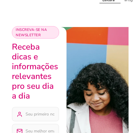
Leitura
INSCREVA-SE NA
NEWSLETTER
Receba
dicas e
informações
relevantes
pro seu dia
a dia