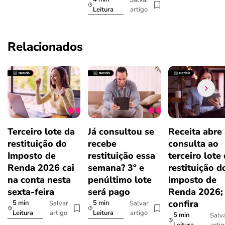
artigo
Leitura
Relacionados
Terceiro lote da
Já consultou se
Receita abre
restituição do
recebe
consulta ao
Imposto de
restituição essa
terceiro lote
Renda 2026 cai
semana? 3º e
restituição d
na conta nesta
penúltimo lote
Imposto de
sexta-feira
será pago
Renda 2026;
confira
5 min
5 min
Salvar
Salvar
artigo
artigo
Leitura
Leitura
5 min
Salv
arti