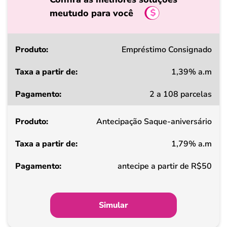
meutudo para você
Produto
Empréstimo Consignado
1,39% a.m
Taxa
2 a 108 parcelas
a
partir
Antecipação Saque-aniversário
de
1,79% a.m
Pagamento
antecipe a partir de R$50
Simular