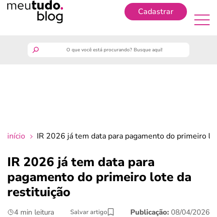
Cadastrar
Cadastrar
meutudo
guia do trabalhador
finanças
início
IR 2026 já tem data para pagamento do primeiro lot
benefícios
IR 2026 já tem data para
pagamento do primeiro lote da
crédito fácil
restituição
últimas notícias
4 min leitura
Publicação:
08/04/2026
Salvar artigo