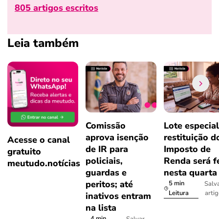
805 artigos escritos
Leia também
Comissão
Lote especial
aprova isenção
restituição d
Acesse o canal
de IR para
Imposto de
gratuito
policiais,
Renda será f
meutudo.notícias
guardas e
nesta quarta
peritos; até
5 min
Salv
arti
Leitura
inativos entram
na lista
4 min
Salvar