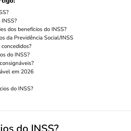
rtigo:
NSS?
o INSS?
ies dos benefícios do INSS?
ios da Previdência Social/INSS
s concedidos?
ios do INSS?
 consignáveis?
ável em 2026
ícios do INSS?
cios do INSS?