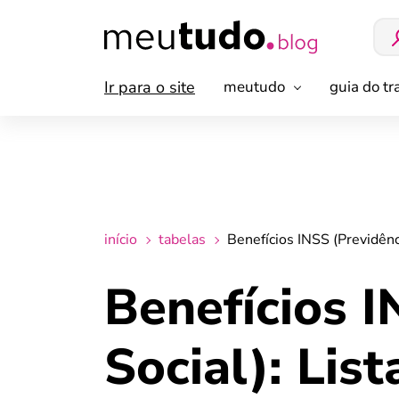
Ir para o site
meutudo
guia do t
início
tabelas
Benefícios INSS (Previdênc
Benefícios I
Social): Lis