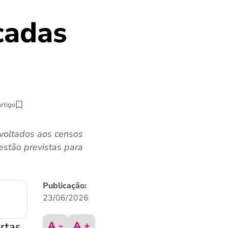
cadas
artigo
 voltados aos censos
estão previstas para
Publicação:
23/06/2026
A -
A +
ertas