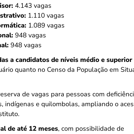
isor:
4.143 vagas
strativo:
1.110 vagas
ormática:
1.089 vagas
onal:
948 vagas
al:
948 vagas
as a candidatos de níveis médio e superior
uário quanto no Censo da População em Situ
serva de vagas para pessoas com deficiênc
s, indígenas e quilombolas, ampliando o aces
stituto.
ial de até 12 meses
, com possibilidade de