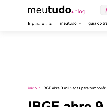
Ir para o site
meutudo
guia do t
início
IBGE abre 9 mil vagas para temporár
IBGE abre 9