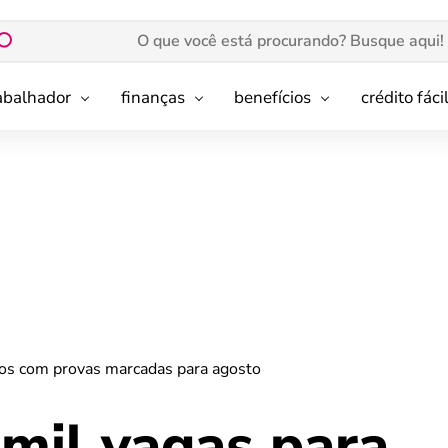
rabalhador
finanças
benefícios
crédito fáci
ios com provas marcadas para agosto
 mil vagas para