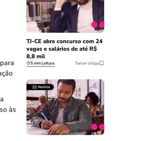
TJ-CE abre concurso com 24
vagas e salários de até R$
8,8 mil
para
5 min Leitura
Salvar artigo
ação
ia
so às