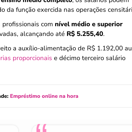
m
ensino médio completo
, os salários podem
 da função exercida nas operações censitári
 profissionais com
nível médio e superior
vadas, alcançando até
R$ 5.255,40
.
ito a auxílio-alimentação de R$ 1.192,00 aux
érias proporcionais
e décimo terceiro salário
ade:
Empréstimo online na hora