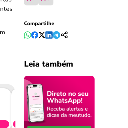
ntes
Compartilhe
êm
Leia também
Consig
CL
Simule 