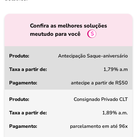
Confira as melhores soluções
meutudo para você
Produto
Antecipação Saque-aniversário
1,79% a.m
Taxa
antecipe a partir de R$50
a
partir
Consignado Privado CLT
de
1,89% a.m.
Pagamento
parcelamento em até 96x