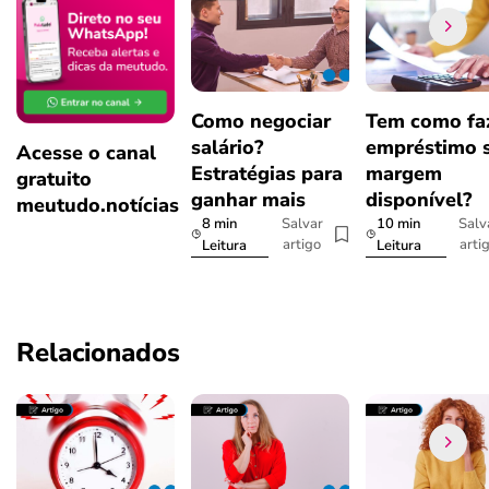
Como negociar
Tem como fa
salário?
empréstimo 
Acesse o canal
Estratégias para
margem
gratuito
ganhar mais
disponível?
meutudo.notícias
8 min
10 min
Salvar
Salv
artigo
arti
Leitura
Leitura
Relacionados