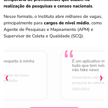
realização de pesquisas e censos nacionais
.
Nesse formato, o Instituto abre milhares de vagas,
principalmente para
cargos de nível médio
, como
Agente de Pesquisas e Mapeamento (APM) e
Supervisor de Coleta e Qualidade (SCQ).
o respeito à minha
É um aplicativo mu
de
tudo que tem nele 
não fake news
‹
›
retirado da nossa
Comentário retirado 
 satisfação
pesquisa de satisfaçã
30/01/2023