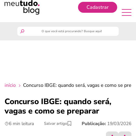
Cadastrar
Cadastrar
meutudo
guia do trabalhador
finanças
início
Concurso IBGE: quando será, vagas e como se prepa
benefícios
Concurso IBGE: quando será,
vagas e como se preparar
crédito fácil
6 min leitura
Publicação:
19/03/2026
Salvar artigo
últimas notícias