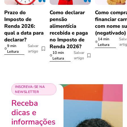
Prazo do
Como declarar
Como compra
Imposto de
pensão
financiar car
Renda 2026:
alimentícia
com nome su
qual a data para
recebida e paga
(negativado)
declarar?
no Imposto de
14 min
Salv
arti
Leitura
Renda 2026?
9 min
Salvar
artigo
Leitura
10 min
Salvar
artigo
Leitura
INSCREVA-SE NA
NEWSLETTER
Receba
dicas e
informações