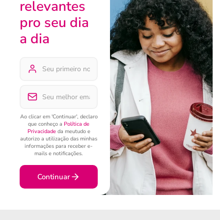
relevantes
pro seu dia
a dia
Ao clicar em 'Continuar', declaro
que conheço a
Política de
Privacidade
da meutudo e
autorizo a utilização das minhas
informações para receber e-
mails e notificações.
Continuar