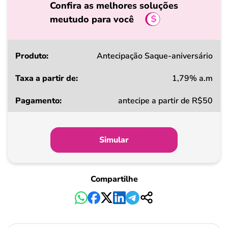
Confira as melhores soluções
meutudo para você
Produto
Antecipação Saque-aniversário
1,79% a.m
Taxa
antecipe a partir de R$50
a
partir
de
Simular
Pagamento
Compartilhe