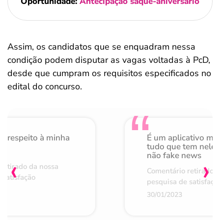
Oportunidade:
Antecipação saque-aniversário
Assim, os candidatos que se enquadram nessa
condição podem disputar as vagas voltadas à PcD,
desde que cumpram os requisitos especificados no
edital do concurso.
o respeito à minha
É um aplicativo mu
de
tudo que tem nele 
não fake news
‹
›
retirado da nossa
Comentário retirado 
 satisfação
pesquisa de satisfaçã
30/01/2023