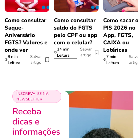
Como consultar
Como consultar
Como sacar 
Saque-
saldo do FGTS
PIS 2026 no
Aniversário
pelo CPF ou app
App, FGTS,
FGTS? Valores e
com o celular?
CAIXA ou
onde ver
Lotéricas
14 min
Salvar
artigo
Leitura
9 min
7 min
Salvar
Salv
artigo
arti
Leitura
Leitura
INSCREVA-SE NA
NEWSLETTER
Receba
dicas e
informações