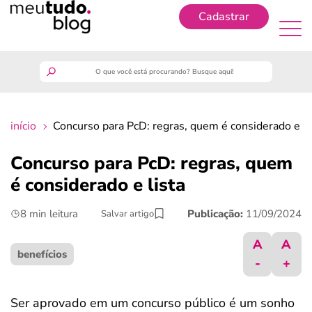
Cadastrar
Cadastrar
meutudo
início
Concurso para PcD: regras, quem é considerado e li
guia do trabalhador
Concurso para PcD: regras, quem
finanças
é considerado e lista
8 min leitura
Publicação:
11/09/2024
Salvar artigo
benefícios
A
A
crédito fácil
benefícios
-
+
últimas notícias
Ser aprovado em um concurso público é um sonho