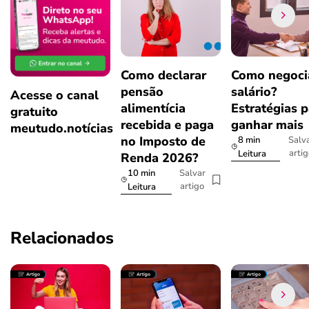
Como declarar
Como negoci
pensão
salário?
Acesse o canal
alimentícia
Estratégias p
gratuito
recebida e paga
ganhar mais
meutudo.notícias
no Imposto de
8 min
Salv
arti
Leitura
Renda 2026?
10 min
Salvar
artigo
Leitura
Relacionados