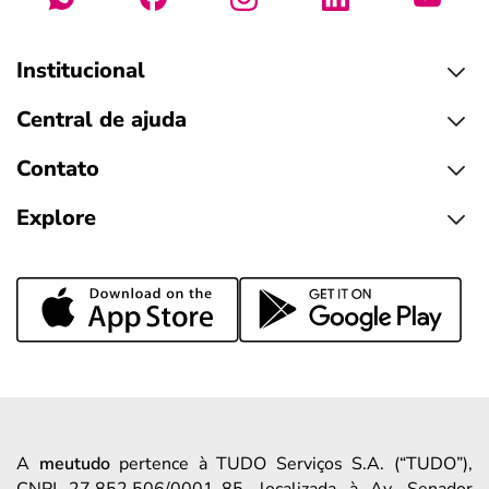
Institucional
Central de ajuda
Contato
Explore
A
meutudo
pertence à TUDO Serviços S.A. (“TUDO”),
CNPJ 27.852.506/0001-85, localizada à Av. Senador