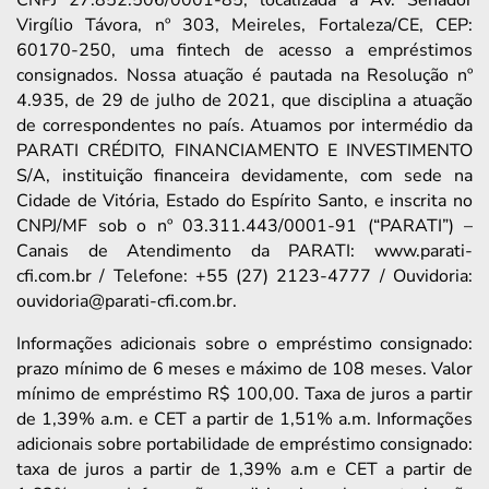
Virgílio Távora, nº 303, Meireles, Fortaleza/CE, CEP:
60170-250, uma fintech de acesso a empréstimos
consignados. Nossa atuação é pautada na Resolução nº
4.935, de 29 de julho de 2021, que disciplina a atuação
de correspondentes no país. Atuamos por intermédio da
PARATI CRÉDITO, FINANCIAMENTO E INVESTIMENTO
S/A, instituição financeira devidamente, com sede na
Cidade de Vitória, Estado do Espírito Santo, e inscrita no
CNPJ/MF sob o nº 03.311.443/0001-91 (“PARATI”) –
Canais de Atendimento da PARATI: www.parati-
cfi.com.br / Telefone: +55 (27) 2123-4777 / Ouvidoria:
ouvidoria@parati-cfi.com.br.
Informações adicionais sobre o empréstimo consignado:
prazo mínimo de 6 meses e máximo de 108 meses. Valor
mínimo de empréstimo R$ 100,00. Taxa de juros a partir
de 1,39% a.m. e CET a partir de 1,51% a.m. Informações
adicionais sobre portabilidade de empréstimo consignado:
taxa de juros a partir de 1,39% a.m e CET a partir de