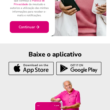
que conheço a
Política de
Privacidade
da meutudo e
autorizo a utilização das minhas
informações para receber e-
mails e notificações.
Continuar
Baixe o aplicativo