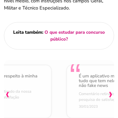
nível médio, com instruções nos campos Geral,
Militar e Técnico Especializado.
Leita também:
O que estudar para concurso
público​?
o respeito à minha
É um aplicativo mu
de
tudo que tem nele 
não fake news
‹
›
retirado da nossa
Comentário retirado 
 satisfação
pesquisa de satisfaçã
30/01/2023