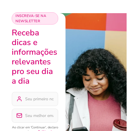
INSCREVA-SE NA
NEWSLETTER
Receba
dicas e
informações
relevantes
pro seu dia
a dia
Ao clicar em 'Continuar', declaro