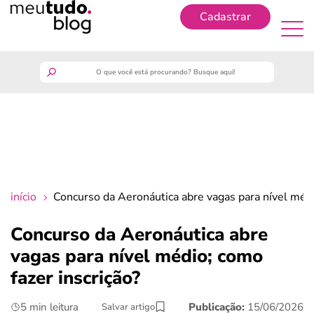
Cadastrar
Cadastrar
meutudo
guia do trabalhador
finanças
início
Concurso da Aeronáutica abre vagas para nível médi
benefícios
Concurso da Aeronáutica abre
vagas para nível médio; como
crédito fácil
fazer inscrição?
últimas notícias
5 min leitura
Publicação:
15/06/2026
Salvar artigo