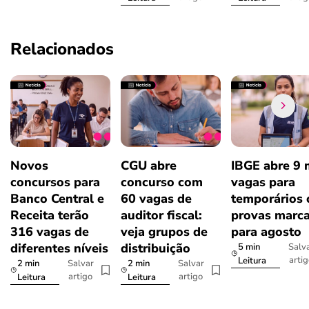
Relacionados
Novos
CGU abre
IBGE abre 9 
concursos para
concurso com
vagas para
Banco Central e
60 vagas de
temporários
Receita terão
auditor fiscal:
provas marc
316 vagas de
veja grupos de
para agosto
diferentes níveis
distribuição
5 min
Salv
arti
Leitura
2 min
2 min
Salvar
Salvar
artigo
artigo
Leitura
Leitura