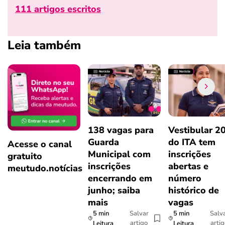
111 artigos escritos
Leia também
138 vagas para
Vestibular 2
Guarda
do ITA tem
Acesse o canal
Municipal com
inscrições
gratuito
inscrições
abertas e
meutudo.notícias
encerrando em
número
junho; saiba
histórico de
mais
vagas
5 min
5 min
Salvar
Salv
artigo
arti
Leitura
Leitura