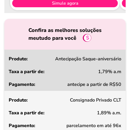
Simule agora
Confira as melhores soluções
meutudo para você
Produto
Antecipação Saque-aniversário
1,79% a.m
Taxa
antecipe a partir de R$50
a
partir
Consignado Privado CLT
de
1,89% a.m.
Pagamento
parcelamento em até 96x