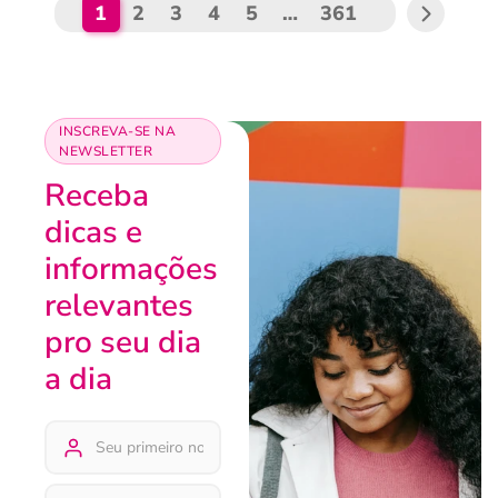
1
2
3
4
5
…
361
INSCREVA-SE NA
NEWSLETTER
Receba
dicas e
informações
relevantes
pro seu dia
a dia