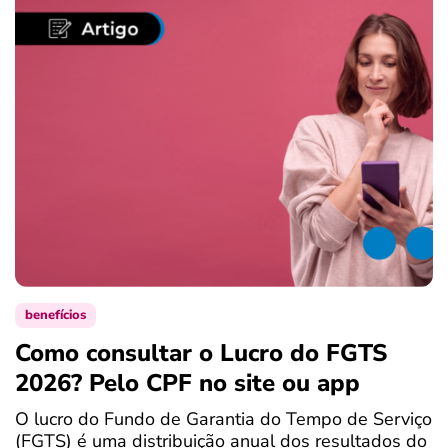
benefícios
Como consultar o Lucro do FGTS
C
2026? Pelo CPF no site ou app
P
O lucro do Fundo de Garantia do Tempo de Serviço
S
(FGTS) é uma distribuição anual dos resultados do
d