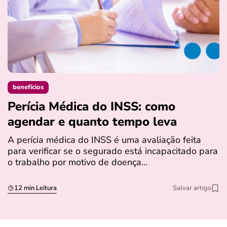
benefícios
Perícia Médica do INSS: como
D
agendar e quanto tempo leva
a
s
A perícia médica do INSS é uma avaliação feita
para verificar se o segurado está incapacitado para
O
o trabalho por motivo de doença…
I
q
12 min Leitura
Salvar artigo