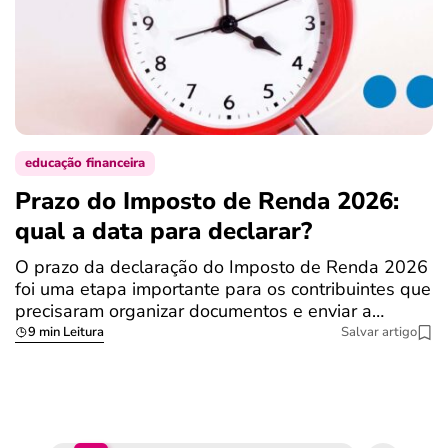
educação financeira
Prazo do Imposto de Renda 2026:
C
qual a data para declarar?
r
R
O prazo da declaração do Imposto de Renda 2026
foi uma etapa importante para os contribuintes que
A
precisaram organizar documentos e enviar a…
m
9 min Leitura
Salvar artigo
q
S