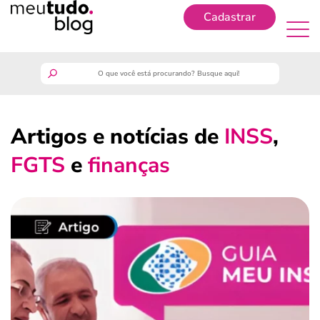
Cadastrar
Cadastrar
meutudo
Artigos e notícias de
INSS
,
guia do trabalhador
FGTS
e
finanças
finanças
benefícios
crédito fácil
últimas notícias