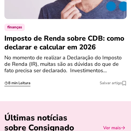
finanças
Imposto de Renda sobre CDB: como
N
declarar e calcular em 2026
a
No momento de realizar a Declaração do Imposto
T
de Renda (IR), muitas são as dúvidas do que de
c
fato precisa ser declarado. Investimentos…
c
8 min Leitura
Salvar artigo
Últimas notícias
sobre Consignado
Ver mais