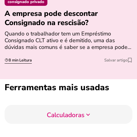
consignado privado
A empresa pode descontar
N
Consignado na rescisão​?
t
Quando o trabalhador tem um Empréstimo
N
Consignado CLT ativo e é demitido, uma das
l
dúvidas mais comuns é saber se a empresa pode…
e
s
8 min Leitura
Salvar artigo
Ferramentas mais usadas
Calculadoras