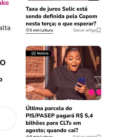
ake
Taxa de juros Selic está
sendo definida pela Copom
nesta terça; o que esperar?
alta
5 min Leitura
Salvar artigo
.
io
o
Última parcela do
PIS/PASEP pagará R$ 5,4
bilhões para CLTs em
agosto; quando cai?