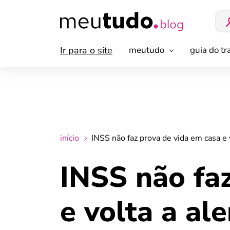
Ir para o site
meutudo
guia do t
início
INSS não faz prova de vida em casa e 
INSS não fa
e volta a al