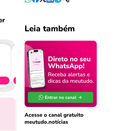
er
Leia também
Consig
CL
Simule 
Acesse o canal gratuito
meutudo.notícias