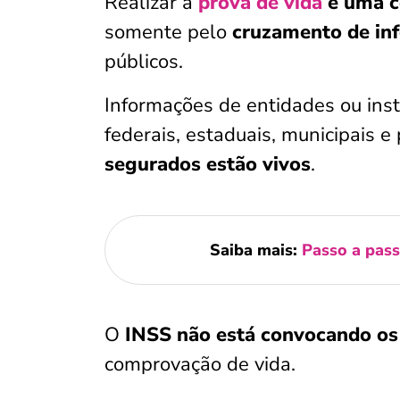
Realizar a
prova de vida
é uma c
somente pelo
cruzamento de in
públicos.
Informações de entidades ou inst
federais, estaduais, municipais e
segurados estão vivos
.
Saiba mais:
Passo a pass
O
INSS não está convocando os 
comprovação de vida.