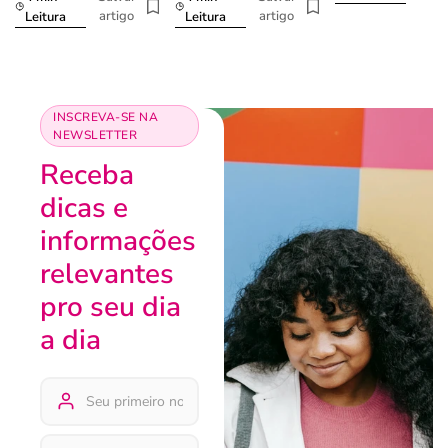
artigo
artigo
Leitura
Leitura
INSCREVA-SE NA
NEWSLETTER
Receba
dicas e
informações
relevantes
pro seu dia
a dia