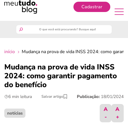
Cadastrar
Cadastrar
meutudo
início
Mudança na prova de vida INSS 2024: como garanti
guia do trabalhador
Mudança na prova de vida INSS
finanças
2024: como garantir pagamento
do benefício
benefícios
6 min leitura
Publicação:
18/01/2024
Salvar artigo
crédito fácil
A
A
notícias
-
+
últimas notícias