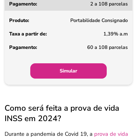
2 a 108 parcelas
a
partir
Portabilidade Consignado
de
1,39% a.m
Pagamento
60 a 108 parcelas
Simular
Como será feita a prova de vida
INSS em 2024?
Durante a pandemia de Covid 19, a
prova de vida