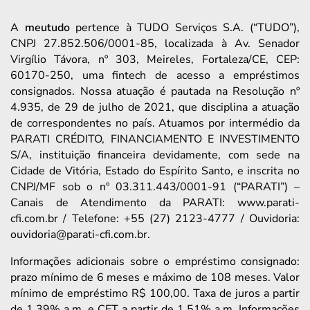
A
meutudo
pertence à TUDO Serviços S.A. (“TUDO”),
CNPJ 27.852.506/0001-85, localizada à Av. Senador
Virgílio Távora, nº 303, Meireles, Fortaleza/CE, CEP:
60170-250, uma fintech de acesso a empréstimos
consignados. Nossa atuação é pautada na Resolução nº
4.935, de 29 de julho de 2021, que disciplina a atuação
de correspondentes no país. Atuamos por intermédio da
PARATI CRÉDITO, FINANCIAMENTO E INVESTIMENTO
S/A, instituição financeira devidamente, com sede na
Cidade de Vitória, Estado do Espírito Santo, e inscrita no
CNPJ/MF sob o nº 03.311.443/0001-91 (“PARATI”) –
Canais de Atendimento da PARATI: www.parati-
cfi.com.br / Telefone: +55 (27) 2123-4777 / Ouvidoria:
ouvidoria@parati-cfi.com.br.
Informações adicionais sobre o empréstimo consignado:
prazo mínimo de 6 meses e máximo de 108 meses. Valor
mínimo de empréstimo R$ 100,00. Taxa de juros a partir
de 1,39% a.m. e CET a partir de 1,51% a.m. Informações