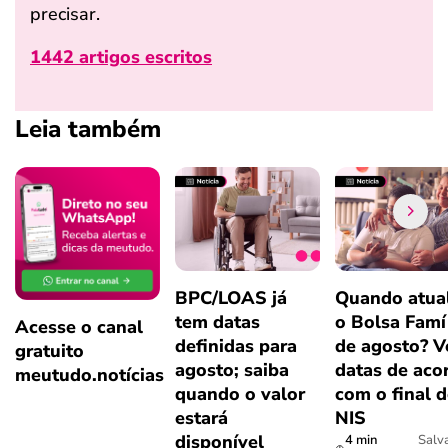
precisar.
1442 artigos escritos
Leia também
BPC/LOAS já
Quando atual
tem datas
o Bolsa Famí
Acesse o canal
definidas para
de agosto? V
gratuito
agosto; saiba
datas de aco
meutudo.notícias
quando o valor
com o final 
estará
NIS
disponível
4 min
Salv