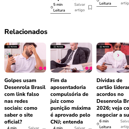
arti
Leitura
5 min
Salvar
artigo
Leitura
Relacionados
Golpes usam
Fim da
Dívidas de
Desenrola Brasil
aposentadoria
cartão lider
com link falso
compulsória de
acordos no
nas redes
juiz como
Desenrola Br
sociais: como
punição máxima
2026; veja c
saber o site
é aprovado pelo
negociar a s
oficial?
CNJ; entenda
6 min
Salv
arti
Leitura
4 min
4 min
Salvar
Salvar