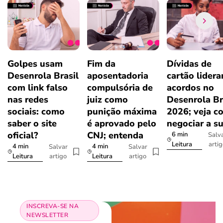
Golpes usam
Fim da
Dívidas de
Desenrola Brasil
aposentadoria
cartão lider
com link falso
compulsória de
acordos no
nas redes
juiz como
Desenrola Br
sociais: como
punição máxima
2026; veja c
saber o site
é aprovado pelo
negociar a s
oficial?
CNJ; entenda
6 min
Salv
arti
Leitura
4 min
4 min
Salvar
Salvar
artigo
artigo
Leitura
Leitura
INSCREVA-SE NA
NEWSLETTER