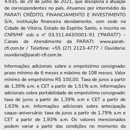
4.935, de 29 de julho de 2021, que disciplina a atuação
de correspondentes no país. Atuamos por intermédio da
PARATI CRÉDITO, FINANCIAMENTO E INVESTIMENTO
S/A, instituição financeira devidamente, com sede na
Cidade de Vitória, Estado do Espírito Santo, e inscrita no
CNPJ/MF sob o nº 03.311.443/0001-91 (“PARATI”) –
Canais de Atendimento da PARATI: www.parati-
cfi.com.br / Telefone: +55 (27) 2123-4777 / Ouvidoria:
ouvidoria@parati-cfi.com.br.
Informações adicionais sobre o empréstimo consignado:
prazo mínimo de 6 meses e máximo de 108 meses. Valor
mínimo de empréstimo R$ 100,00. Taxa de juros a partir
de 1,39% a.m. e CET a partir de 1,51% a.m. Informações
adicionais sobre portabilidade de empréstimo consignado:
taxa de juros a partir de 1,39% a.m e CET a partir de
1,63% a.m. Informações adicionais sobre antecipação
saque-aniversário: taxa de juros a partir de 1,79% a.m e
CET a partir de 1,93% a.m. Os valores mencionados
podem variar a partir das condições no momento da