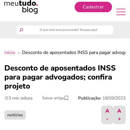
Cadastrar
Cadastrar
meutudo
início
Desconto de aposentados INSS para pagar advogados
guia do trabalhador
Desconto de aposentados INSS
finanças
para pagar advogados; confira
projeto
benefícios
3 min leitura
Publicação:
18/09/2023
Salvar artigo
crédito fácil
A
A
notícias
-
+
últimas notícias