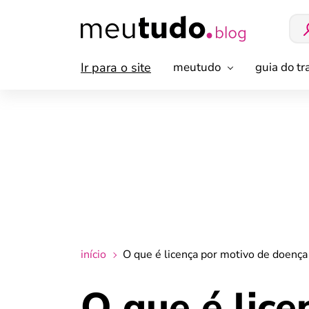
Ir para o site
meutudo
guia do t
início
O que é licença por motivo de doença
O que é lice