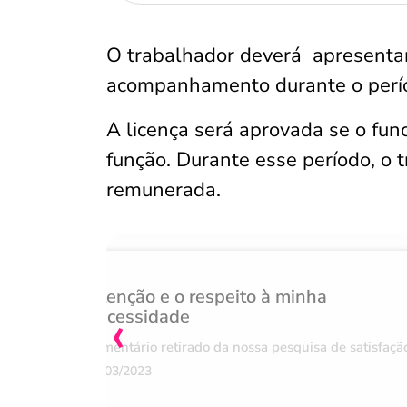
O trabalhador deverá apresent
acompanhamento durante o perío
A licença será aprovada se o func
função. Durante esse período, o 
remunerada.
Atenção e o respeito à minha
‹
necessidade
Comentário retirado da nossa pesquisa de satisfaçã
07/03/2023