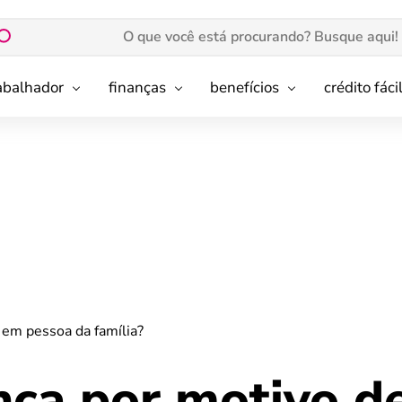
rabalhador
finanças
benefícios
crédito fáci
 em pessoa da família?
nça por motivo d