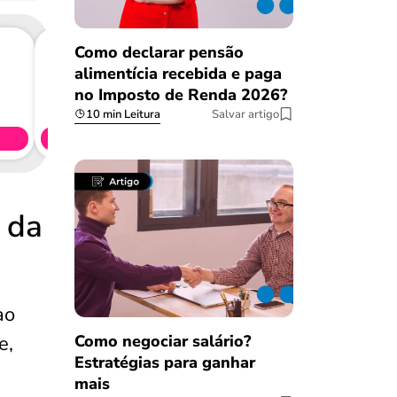
Como declarar pensão
alimentícia recebida e paga
Consig
no Imposto de Renda 2026?
CL
10 min Leitura
Salvar artigo
Simule 
 da
ao
Como negociar salário?
e,
Estratégias para ganhar
mais