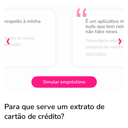
o respeito à minha
É um aplicativo mu
de
tudo que tem nele 
não fake news
‹
›
retirado da nossa
Comentário retirado 
 satisfação
pesquisa de satisfaçã
30/01/2023
Simular empréstimo
Para que serve um extrato de
cartão de crédito?