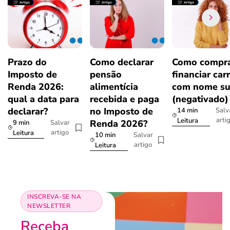
Prazo do
Como declarar
Como compra
Imposto de
pensão
financiar car
Renda 2026:
alimentícia
com nome su
qual a data para
recebida e paga
(negativado)
declarar?
no Imposto de
14 min
Salv
arti
Leitura
Renda 2026?
9 min
Salvar
artigo
Leitura
10 min
Salvar
artigo
Leitura
INSCREVA-SE NA
NEWSLETTER
Receba