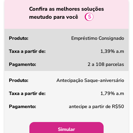
Confira as melhores soluções
meutudo para você
Produto
Empréstimo Consignado
1,39% a.m
Taxa
2 a 108 parcelas
a
partir
Antecipação Saque-aniversário
de
1,79% a.m
Pagamento
antecipe a partir de R$50
Simular