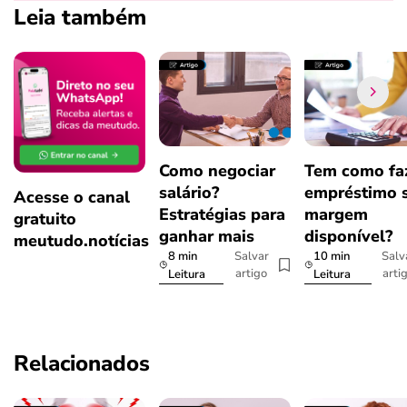
Leia também
Como negociar
Tem como fa
salário?
empréstimo 
Acesse o canal
Estratégias para
margem
gratuito
ganhar mais
disponível?
meutudo.notícias
8 min
10 min
Salvar
Salv
artigo
arti
Leitura
Leitura
Relacionados