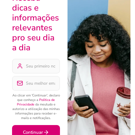
dicas e
informações
relevantes
pro seu dia
a dia
Ao clicar em 'Continuar', declaro
que conheço a
Política de
Privacidade
da meutudo e
autorizo a utilização das minhas
informações para receber e-
mails e notificações.
Continuar