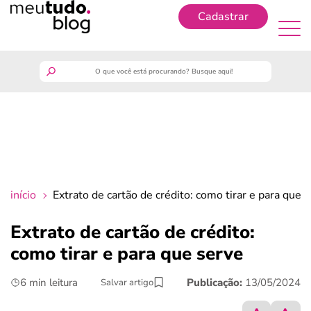
Cadastrar
Cadastrar
meutudo
guia do trabalhador
finanças
início
Extrato de cartão de crédito: como tirar e para que 
benefícios
Extrato de cartão de crédito:
como tirar e para que serve
crédito fácil
6 min leitura
Publicação:
13/05/2024
Salvar artigo
últimas notícias