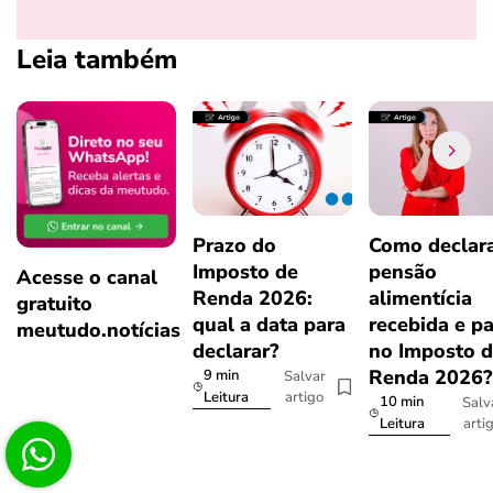
Leia também
Prazo do
Como declar
Imposto de
pensão
Acesse o canal
Renda 2026:
alimentícia
gratuito
qual a data para
recebida e p
meutudo.notícias
declarar?
no Imposto 
Renda 2026
9 min
Salvar
artigo
Leitura
10 min
Salv
arti
Leitura