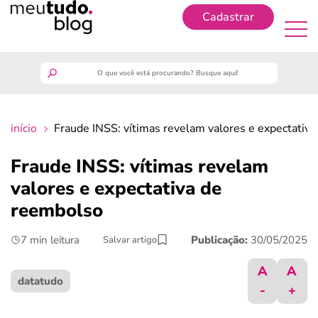
Cadastrar
Cadastrar
meutudo
início
Fraude INSS: vítimas revelam valores e expectativ
guia do trabalhador
Fraude INSS: vítimas revelam
finanças
valores e expectativa de
reembolso
benefícios
7 min leitura
Publicação:
30/05/2025
Salvar artigo
crédito fácil
A
A
datatudo
-
+
últimas notícias