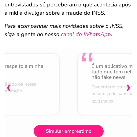
entrevistados só perceberam o que acontecia após
a mídia divulgar sobre a fraude do INSS.
Para acompanhar mais novidades sobre o INSS,
siga a gente no nosso
canal do WhatsApp
.
o respeito à minha
É um aplicativo mu
de
tudo que tem nele 
não fake news
‹
›
retirado da nossa
Comentário retirado 
 satisfação
pesquisa de satisfaçã
30/01/2023
Simular empréstimo