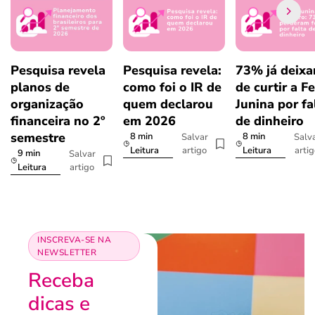
Pesquisa revela
Pesquisa revela:
73% já deix
planos de
como foi o IR de
de curtir a F
organização
quem declarou
Junina por fa
financeira no 2º
em 2026
de dinheiro
semestre
8 min
8 min
Salvar
Salv
artigo
arti
Leitura
Leitura
9 min
Salvar
artigo
Leitura
INSCREVA-SE NA
NEWSLETTER
Receba
dicas e