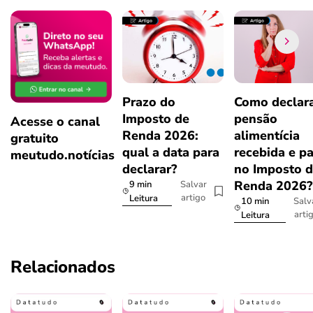
Prazo do
Como declar
Imposto de
pensão
Acesse o canal
Renda 2026:
alimentícia
gratuito
qual a data para
recebida e p
meutudo.notícias
declarar?
no Imposto 
Renda 2026
9 min
Salvar
artigo
Leitura
10 min
Salv
arti
Leitura
Relacionados