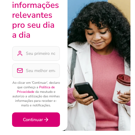
informações
relevantes
pro seu dia
a dia
Ao clicar em 'Continuar', declaro
que conheço a
Política de
Privacidade
da meutudo e
autorizo a utilização das minhas
informações para receber e-
mails e notificações.
Continuar