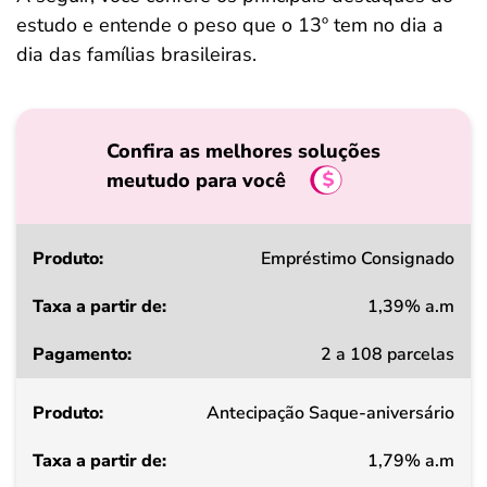
estudo e entende o peso que o 13º tem no dia a
dia das famílias brasileiras.
Confira as melhores soluções
meutudo para você
Produto
Empréstimo Consignado
1,39% a.m
Taxa
2 a 108 parcelas
a
partir
Antecipação Saque-aniversário
de
1,79% a.m