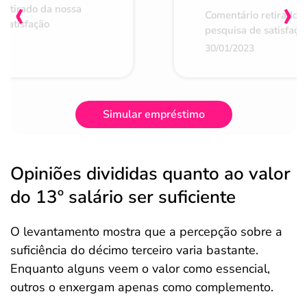
‹
›
retirado da nossa
Comentário retirado 
 satisfação
pesquisa de satisfaçã
30/01/2023
Simular empréstimo
Opiniões divididas quanto ao valor
do 13º salário ser suficiente
O levantamento mostra que a percepção sobre a
suficiência do décimo terceiro varia bastante.
Enquanto alguns veem o valor como essencial,
outros o enxergam apenas como complemento.