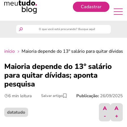
Cadastrar
Cadastrar
meutudo
início
Maioria depende do 13º salário para quitar dívidas;
guia do trabalhador
Maioria depende do 13º salário
finanças
para quitar dívidas; aponta
pesquisa
benefícios
6 min leitura
Publicação:
26/09/2025
Salvar artigo
crédito fácil
A
A
datatudo
-
+
últimas notícias