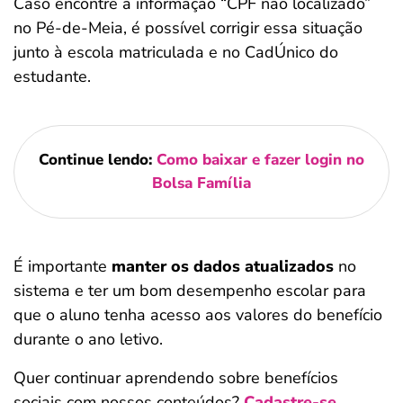
Caso encontre a informação “CPF não localizado”
Ao se
no Pé-de-Meia, é possível corrigir essa situação
inscrever
junto à escola matriculada e no CadÚnico do
no
estudante.
Exame
Nacional
do
Continue lendo:
Como baixar e fazer login no
Ensino
Bolsa Família
Médio
(Enem)
É importante
manter os dados atualizados
no
sistema e ter um bom desempenho escolar para
que o aluno tenha acesso aos valores do benefício
durante o ano letivo.
Quer continuar aprendendo sobre benefícios
sociais com nossos conteúdos?
Cadastre-se