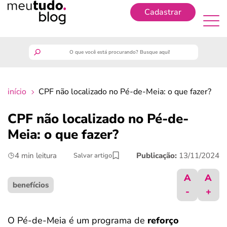
Cadastrar
Cadastrar
meutudo
início
CPF não localizado no Pé-de-Meia: o que fazer?
guia do trabalhador
CPF não localizado no Pé-de-
finanças
Meia: o que fazer?
4 min leitura
Publicação:
13/11/2024
Salvar artigo
benefícios
A
A
crédito fácil
benefícios
-
+
últimas notícias
O Pé-de-Meia é um programa de
reforço