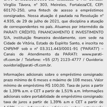
Virgílio Távora, nº 303, Meireles, Fortaleza/CE, CEP:
60170-250, uma fintech de acesso a empréstimos
consignados. Nossa atuação é pautada na Resolução nº
4.935, de 29 de julho de 2021, que disciplina a atuação
de correspondentes no país. Atuamos por intermédio da
PARATI CRÉDITO, FINANCIAMENTO E INVESTIMENTO
S/A, instituição financeira devidamente, com sede na
Cidade de Vitória, Estado do Espírito Santo, e inscrita no
CNPJ/MF sob o nº 03.311.443/0001-91 (“PARATI”) –
Canais de Atendimento da PARATI: www.parati-
cfi.com.br / Telefone: +55 (27) 2123-4777 / Ouvidoria:
ouvidoria@parati-cfi.com.br.
Informações adicionais sobre o empréstimo consignado:
prazo mínimo de 6 meses e máximo de 108 meses. Valor
mínimo de empréstimo R$ 100,00. Taxa de juros a partir
de 1,39% a.m. e CET a partir de 1,51% a.m. Informações
adicionais sobre portabilidade de empréstimo consignado:
taxa de juros a partir de 1,39% a.m e CET a partir de