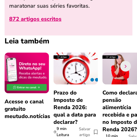
maratonar suas séries favoritas.
872 artigos escritos
Leia também
Prazo do
Como declar
Imposto de
pensão
Acesse o canal
Renda 2026:
alimentícia
gratuito
qual a data para
recebida e p
meutudo.notícias
declarar?
no Imposto 
Renda 2026
9 min
Salvar
artigo
Leitura
10 min
Salv