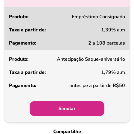
Produto
Empréstimo Consignado
1,39% a.m
Taxa
2 a 108 parcelas
a
partir
Antecipação Saque-aniversário
de
1,79% a.m
Pagamento
antecipe a partir de R$50
Simular
Compartilhe