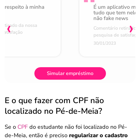
o respeito à minha
É um aplicativo mu
de
tudo que tem nele 
não fake news
‹
›
retirado da nossa
Comentário retirado 
 satisfação
pesquisa de satisfaçã
30/01/2023
Simular empréstimo
E o que fazer com CPF não
localizado no Pé-de-Meia?
Se o
CPF
do estudante não foi localizado no Pé-
de-Meia, então é preciso
regularizar o cadastro