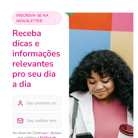
INSCREVA-SE NA
NEWSLETTER
Receba
dicas e
informações
relevantes
pro seu dia
a dia
Ao clicar em 'Continuar', declaro
que conheço a
Política de