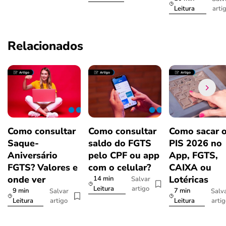
arti
Leitura
Relacionados
Como consultar
Como consultar
Como sacar 
Saque-
saldo do FGTS
PIS 2026 no
Aniversário
pelo CPF ou app
App, FGTS,
FGTS? Valores e
com o celular?
CAIXA ou
onde ver
Lotéricas
14 min
Salvar
artigo
Leitura
9 min
7 min
Salvar
Salv
artigo
arti
Leitura
Leitura