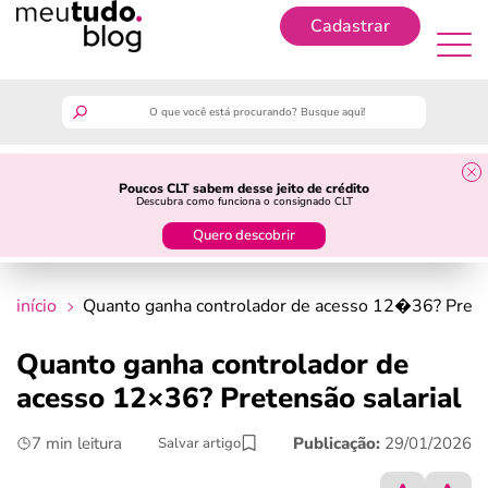
Cadastrar
Cadastrar
meutudo
Poucos CLT sabem desse jeito de crédito
Descubra como funciona o consignado CLT
guia do trabalhador
Quero descobrir
finanças
início
Quanto ganha controlador de acesso 12�36? Preten
benefícios
Quanto ganha controlador de
acesso 12×36? Pretensão salarial
crédito fácil
7 min leitura
Publicação:
29/01/2026
Salvar artigo
últimas notícias