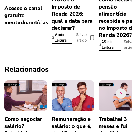
Imposto de
pensão
Acesse o canal
Renda 2026:
alimentícia
gratuito
qual a data para
recebida e p
meutudo.notícias
declarar?
no Imposto 
Renda 2026
9 min
Salvar
artigo
Leitura
10 min
Salv
arti
Leitura
Relacionados
Como negociar
Remuneração e
Trabalhei 3
salário?
salário: o que é,
meses e fui