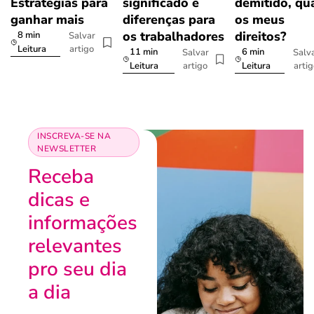
Estratégias para
significado e
demitido, qu
ganhar mais
diferenças para
os meus
os trabalhadores
direitos?
8 min
Salvar
artigo
Leitura
11 min
6 min
Salvar
Salv
artigo
arti
Leitura
Leitura
INSCREVA-SE NA
NEWSLETTER
Receba
dicas e
informações
relevantes
pro seu dia
a dia