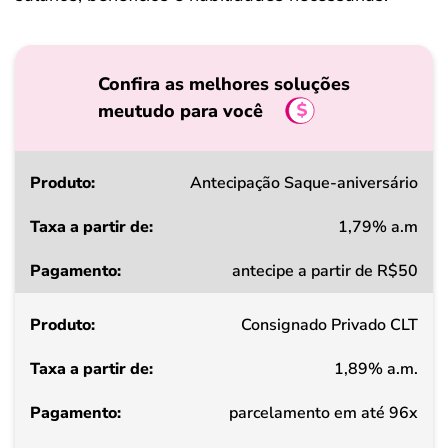
Confira as melhores soluções
meutudo para você
Produto
Antecipação Saque-aniversário
1,79% a.m
Taxa
antecipe a partir de R$50
a
partir
Consignado Privado CLT
de
1,89% a.m.
Pagamento
parcelamento em até 96x