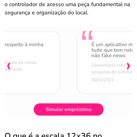
o controlador de acesso uma peça fundamental na
segurança e organização do local.
o respeito à minha
É um aplicativo mu
de
tudo que tem nele 
não fake news
‹
›
retirado da nossa
Comentário retirado 
 satisfação
pesquisa de satisfaçã
30/01/2023
Simular empréstimo
O que é a escala 12×36 no