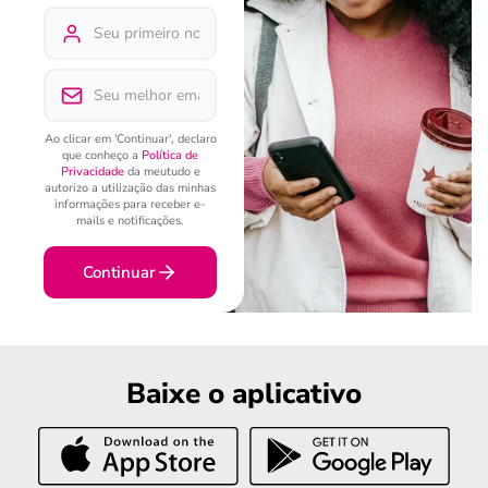
Ao clicar em 'Continuar', declaro
que conheço a
Política de
Privacidade
da meutudo e
autorizo a utilização das minhas
informações para receber e-
mails e notificações.
Continuar
Baixe o aplicativo