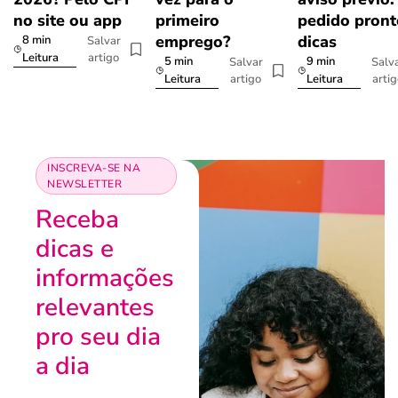
no site ou app
primeiro
pedido pront
emprego?
dicas
8 min
Salvar
artigo
Leitura
5 min
9 min
Salvar
Salv
artigo
arti
Leitura
Leitura
INSCREVA-SE NA
NEWSLETTER
Receba
dicas e
informações
relevantes
pro seu dia
a dia