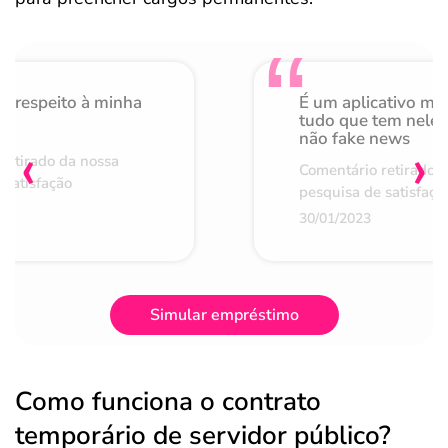
o respeito à minha
É um aplicativo mu
de
tudo que tem nele 
não fake news
‹
›
retirado da nossa
Comentário retirado 
 satisfação
pesquisa de satisfaçã
30/01/2023
Simular empréstimo
Como funciona o contrato
temporário de servidor público?