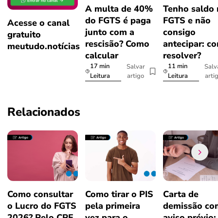
A multa de 40%
Tenho saldo
do FGTS é paga
FGTS e não
Acesse o canal
junto com a
consigo
gratuito
rescisão? Como
antecipar: c
meutudo.notícias
calcular
resolver?
17 min
11 min
Salvar
Salv
artigo
arti
Leitura
Leitura
Relacionados
Como consultar
Como tirar o PIS
Carta de
o Lucro do FGTS
pela primeira
demissão co
2026? Pelo CPF
vez para o
aviso prévio: