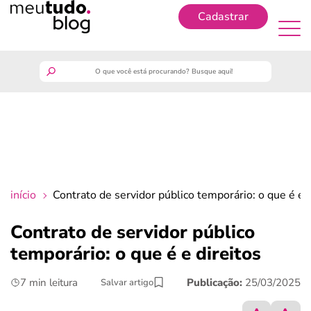
Cadastrar
Cadastrar
meutudo
guia do trabalhador
finanças
início
Contrato de servidor público temporário: o que é e d
benefícios
Contrato de servidor público
temporário: o que é e direitos
crédito fácil
7 min leitura
Publicação:
25/03/2025
Salvar artigo
últimas notícias