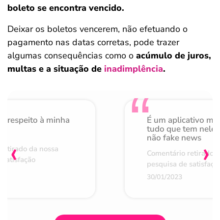
boleto se encontra vencido.
Deixar os boletos vencerem, não efetuando o
pagamento nas datas corretas, pode trazer
algumas consequências como o
acúmulo de juros,
multas e a situação de
inadimplência
.
o respeito à minha
É um aplicativo mu
de
tudo que tem nele 
não fake news
‹
›
retirado da nossa
Comentário retirado 
 satisfação
pesquisa de satisfaçã
30/01/2023