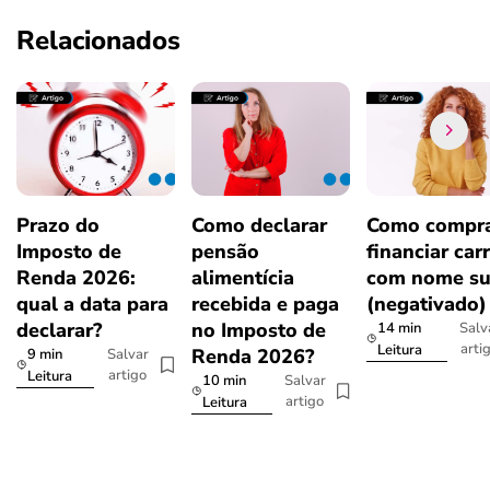
Relacionados
Prazo do
Como declarar
Como compra
Imposto de
pensão
financiar car
Renda 2026:
alimentícia
com nome su
qual a data para
recebida e paga
(negativado)
declarar?
no Imposto de
14 min
Salv
arti
Leitura
Renda 2026?
9 min
Salvar
artigo
Leitura
10 min
Salvar
artigo
Leitura