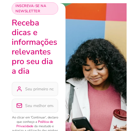
INSCREVA-SE NA
NEWSLETTER
Receba
dicas e
informações
relevantes
pro seu dia
a dia
Ao clicar em 'Continuar', declaro
que conheço a
Política de
Privacidade
da meutudo e
autorizo a utilização das minhas