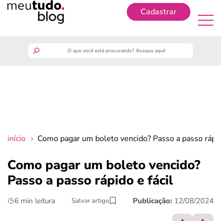
Cadastrar
Cadastrar
meutudo
guia do trabalhador
finanças
início
Como pagar um boleto vencido? Passo a passo rápido
benefícios
Como pagar um boleto vencido?
Passo a passo rápido e fácil
crédito fácil
6 min leitura
Publicação:
12/08/2024
Salvar artigo
últimas notícias