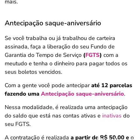
mais.
Antecipação saque-aniversário
Se você trabalha ou já trabalhou de carteira
assinada, faça a liberação do seu
Fundo de
Garantia do Tempo de Serviço
(
FGTS
)
com a
meutudo e tenha o dinheiro para pagar todos os
seus boletos vencidos.
Com a gente você pode antecipar
até 12 parcelas
fazendo uma
Antecipação saque-aniversário
.
Nessa modalidade, é realizada uma antecipação
do saldo que está nas contas ativas e
inativas
do
seu FGTS.
A contratação é realizada
a partir de R$ 50,00 e
o
Salvar Ferramenta
Salvar Ferramenta