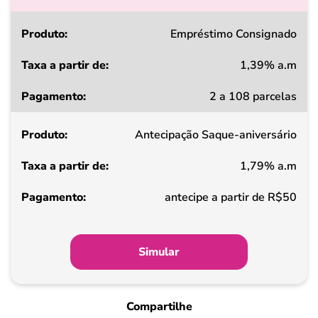
Produto
Empréstimo Consignado
1,39% a.m
Taxa
2 a 108 parcelas
a
partir
Antecipação Saque-aniversário
de
1,79% a.m
Pagamento
antecipe a partir de R$50
Simular
Compartilhe