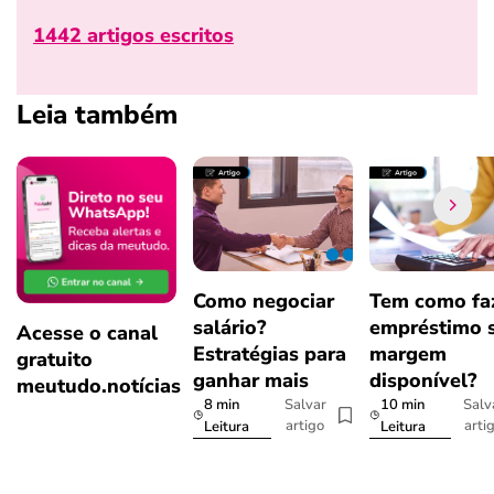
1442 artigos escritos
Leia também
Como negociar
Tem como fa
salário?
empréstimo 
Acesse o canal
Estratégias para
margem
gratuito
ganhar mais
disponível?
meutudo.notícias
8 min
10 min
Salvar
Salv
artigo
arti
Leitura
Leitura