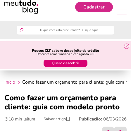
Cadastrar
Cadastrar
meutudo
Poucos CLT sabem desse jeito de crédito
Descubra como funciona o consignado CLT
guia do trabalhador
Quero descobrir
finanças
início
Como fazer um orçamento para cliente: guia com m
benefícios
Como fazer um orçamento para
cliente: guia com modelo pronto
crédito fácil
18 min leitura
Publicação:
06/03/2026
Salvar artigo
últimas notícias