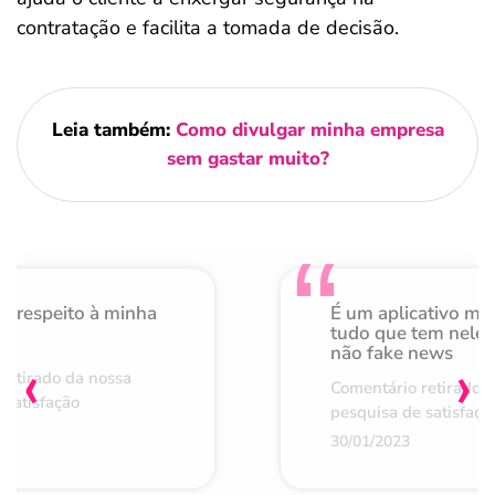
contratação e facilita a tomada de decisão.
Leia também:
Como divulgar minha empresa
sem gastar muito?
o respeito à minha
É um aplicativo mu
de
tudo que tem nele 
não fake news
‹
›
retirado da nossa
Comentário retirado 
 satisfação
pesquisa de satisfaçã
30/01/2023