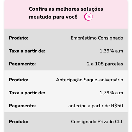
Confira as melhores soluções
meutudo para você
Produto
Empréstimo Consignado
1,39% a.m
Taxa
2 a 108 parcelas
a
partir
Antecipação Saque-aniversário
de
1,79% a.m
Pagamento
antecipe a partir de R$50
Consignado Privado CLT