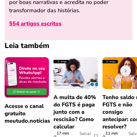
por boas narrativas e acredita no poder
transformador das histórias.
554 artigos escritos
Leia também
A multa de 40%
Tenho saldo
do FGTS é paga
FGTS e não
Acesse o canal
junto com a
consigo
gratuito
rescisão? Como
antecipar: c
meutudo.notícias
calcular
resolver?
17 min
11 min
Salvar
Salv