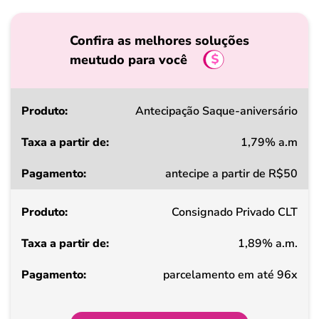
Confira as melhores soluções
meutudo para você
Produto
Antecipação Saque-aniversário
1,79% a.m
Taxa
antecipe a partir de R$50
a
partir
Consignado Privado CLT
de
1,89% a.m.
Pagamento
parcelamento em até 96x