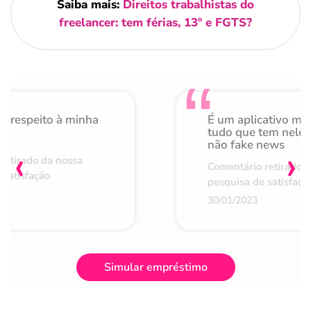
Saiba mais:
Direitos trabalhistas do
freelancer: tem férias, 13º e FGTS?
o respeito à minha
É um aplicativo mu
de
tudo que tem nele 
não fake news
‹
›
retirado da nossa
Comentário retirado 
 satisfação
pesquisa de satisfaçã
30/01/2023
Simular empréstimo