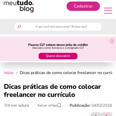
Cadastrar
Cadastrar
meutudo
Poucos CLT sabem desse jeito de crédito
Descubra como funciona o consignado CLT
guia do trabalhador
Quero descobrir
finanças
início
Dicas práticas de como colocar freelancer no currícu
benefícios
Dicas práticas de como colocar
freelancer no currículo
crédito fácil
9 min leitura
Publicação:
04/02/2026
Salvar artigo
últimas notícias