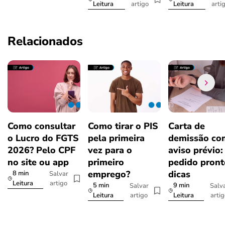
artigo
arti
Leitura
Leitura
Relacionados
Como consultar
Como tirar o PIS
Carta de
o Lucro do FGTS
pela primeira
demissão co
2026? Pelo CPF
vez para o
aviso prévio:
no site ou app
primeiro
pedido pront
emprego?
dicas
8 min
Salvar
artigo
Leitura
5 min
9 min
Salvar
Salv
artigo
arti
Leitura
Leitura