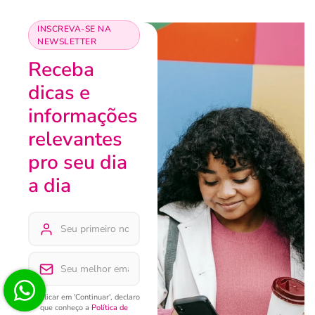
INSCREVA-SE NA
NEWSLETTER
Receba
dicas e
informações
relevantes
pro seu dia
a dia
Ao clicar em 'Continuar', declaro
que conheço a
Política de