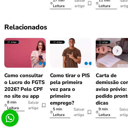
17 min
11 min
Salvar
Salv
artigo
arti
Leitura
Leitura
Relacionados
Como consultar
Como tirar o PIS
Carta de
o Lucro do FGTS
pela primeira
demissão co
2026? Pelo CPF
vez para o
aviso prévio:
no site ou app
primeiro
pedido pront
emprego?
dicas
8 min
Salvar
artigo
Leitura
5 min
9 min
Salvar
Salv
artigo
arti
Leitura
Leitura