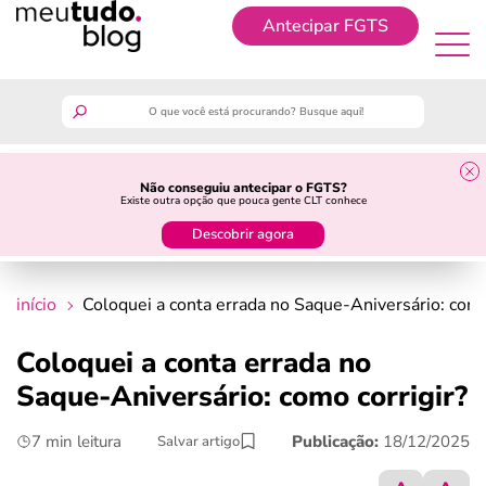
Antecipar FGTS
Antecipar FGTS
meutudo
Não conseguiu antecipar o FGTS?
Existe outra opção que pouca gente CLT conhece
guia do trabalhador
Descobrir agora
finanças
início
Coloquei a conta errada no Saque-Aniversário: como
benefícios
Coloquei a conta errada no
Saque-Aniversário: como corrigir?
crédito fácil
7 min leitura
Publicação:
18/12/2025
Salvar artigo
últimas notícias