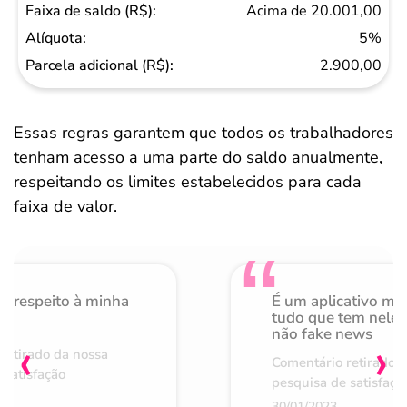
Acima de 20.001,00
5%
2.900,00
Essas regras garantem que todos os trabalhadores
tenham acesso a uma parte do saldo anualmente,
respeitando os limites estabelecidos para cada
faixa de valor.
o respeito à minha
É um aplicativo mu
de
tudo que tem nele 
não fake news
‹
›
retirado da nossa
Comentário retirado 
 satisfação
pesquisa de satisfaçã
30/01/2023